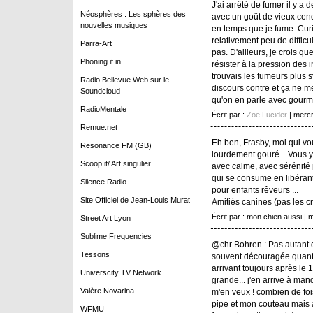
J'ai arrêté de fumer il y a
Néosphères : Les sphères des
avec un goût de vieux cend
nouvelles musiques
en temps que je fume. Cur
relativement peu de difficul
Parra-Art
pas. D'ailleurs, je crois q
Phoning it in...
résister à la pression des i
trouvais les fumeurs plus
Radio Bellevue Web sur le
discours contre et ça ne 
Soundcloud
qu'on en parle avec gourm
RadioMentale
Écrit par :
Zoë Lucider
| mercr
Remue.net
Eh ben, Frasby, moi qui vou
Resonance FM (GB)
lourdement gouré... Vous y
Scoop it/ Art singulier
avec calme, avec sérénité p
qui se consume en libérant
Silence Radio
pour enfants rêveurs ...
Site Officiel de Jean-Louis Murat
Amitiés canines (pas les cr
Écrit par : mon chien aussi |
Street Art Lyon
Sublime Frequencies
@chr Bohren : Pas autant q
Tessons
souvent découragée quant 
arrivant toujours après le 
Universcity TV Network
grande... j'en arrive à man
Valère Novarina
m'en veux ! combien de foi
pipe et mon couteau mais a
WFMU