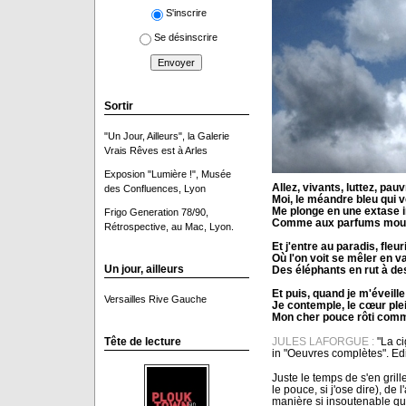
S'inscrire
Se désinscrire
Sortir
"Un Jour, Ailleurs", la Galerie
Vrais Rêves est à Arles
Exposion "Lumière !", Musée
Allez, vivants, luttez, pau
des Confluences, Lyon
Moi, le méandre bleu qui ve
Me plonge en une extase i
Frigo Generation 78/90,
Comme aux parfums moura
Rétrospective, au Mac, Lyon.
Et j'entre au paradis, fleur
Où l'on voit se mêler en v
Un jour, ailleurs
Des éléphants en rut à d
Et puis, quand je m'éveill
Versailles Rive Gauche
Je contemple, le cœur plei
Mon cher pouce rôti comm
JULES LAFORGUE :
"La ci
Tête de lecture
in "Oeuvres complètes". Ed
Juste le temps de s'en grille
le pouce, si j'ose dire), de 
manière si insoutenable que