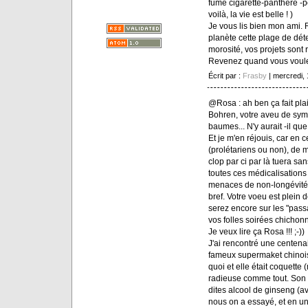
fume cigarette-panthère -po
voilà, la vie est belle ! )
Je vous lis bien mon ami. R
planète cette plage de dét
morosité, vos projets sont 
Revenez quand vous voule
Écrit par :
Frasby
| mercredi,
@Rosa : ah ben ça fait plais
Bohren, votre aveu de sym
baumes... N'y aurait -il qu
Et je m'en réjouis, car en c
(prolétariens ou non), de m
clop par ci par là tuera s
toutes ces médicalisations
menaces de non-longévité,
bref. Votre voeu est plein
serez encore sur les "pass
vos folles soirées chichon
Je veux lire ça Rosa !!! ;-))
J'ai rencontré une centena
fameux supermaket chinois 
quoi et elle était coquette
radieuse comme tout. Son se
dites alcool de ginseng (a
nous on a essayé, et en une