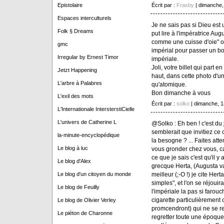
Écrit par :
Frasby
| dimanche,
Epistolaire
Espaces interculturels
Je ne sais pas si Dieu est
Folk § Dreams
put lire à l'impératrice Au
comme une cuisse d'oie" on
gmc
impérial pour passer un b
Irregular by Ernest Timor
impériale.
Joli, votre billet qui part e
Jetzt Happening
haut, dans cette photo d'
L'arbre à Palabres
qu'atomique.
Bon dimanche à vous
L'exil des mots
Écrit par :
solko
| dimanche, 
L'Internationale IntersterstiCielle
L'univers de Catherine L
@Solko : Eh ben ! c'est du 
semblerait que invitiez ce
la-minute-encyclopédique
la besogne ? ... Faites att
Le blog à luc
vous gronder chez vous, car 
ce que je sais c'est qu'il y
Le blog d'Alex
grecque Herta, (Augusta va
meilleur (;-O !) je cite He
Le blog d'un citoyen du monde
simples", et l'on se réjoui
Le blog de Feuilly
l'impériale la pas si farouch
cigarette particulièrement
Le blog de Olivier Verley
promcendront) qui ne se re
Le piéton de Charonne
regretter toute une époque