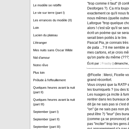
"trop comme il faut" (Il co
Le modèle se rebiffe
Desforges ?). Ca m'a toujo
Le vie sur terre (part I)
exactement ce qu'il nous f
nous mêmes (quelle outrec
Les errances du modèle (II)
Laforgue "trop quelque ch
alors ! c'est sûr qu'il se ser
Loin
écrit un poème qui se serait
Lucien du plateau
serait bien poilés à le lire.
Pascal Pia, je connais très 
L’étranger
de pata ...? Il me semble a
Mes nuits sans Oscar Wilde
mes cartons, et je crois mêm
qu'on parle du même (???
Nid d’amour
Écrit par :
Frasby
| dimanche,
Notre rêve
Plus loin
@Ficelle : Merci, Ficelle v
grand réconfort.
Prélude à l'effeuillement
Vous croyez que la RATP se
Quelques heures avant la nuit
les tourniquets ? (ou des 
(part II)
Les nuages ça incite à fum
rentrer dans les bureaux d
Quelques heures avant la nuit
dit (je ne sais pas si c'est
(part III)
"on" (je ne sais pas non plu
September (part I)
peut être ?) "leur" (les bur
(comme ça se prononce) de
September (part II)
pas "inciter" trop les gen
September (part III)
qui apparemment n'a pas ét