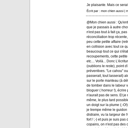
Je plaisante. Mais ce ser
Écrit par : mon chien aussi |
@Mon chien aussi : Qu'enten
que je passais à autre chos
n'est pas tout à fait ça, pas
réconciliation trop récent
peu cette petite affaire (re
en collision avec tout ce 
beaucoup tout ce qui s'élab
recoupements, cette petite t
etc.... Voilà... Donc L'écritu
(oublions le reste), point d
préventives. "Le cahou" ou
passerait, tout lasserait) 
sur le porte manteau (à déf
de tomber dans le labeur vé
bloguer ( horreur !), écrire
n'aurait pas de sens. Et je 
même, le plus tard possib
un doigt sur la plume (;-O!)
je trempe même le guidon e
distraire, vu la largeur de l
fort ! ;-) et puis je suis pa
copains, on n'est pas des c