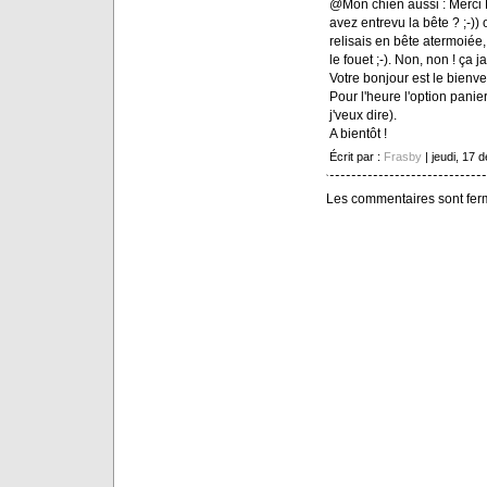
@Mon chien aussi : Merci M
avez entrevu la bête ? ;-))
relisais en bête atermoiée, 
le fouet ;-). Non, non ! ça j
Votre bonjour est le bienven
Pour l'heure l'option panier
j'veux dire).
A bientôt !
Écrit par :
Frasby
| jeudi, 17
Les commentaires sont fer