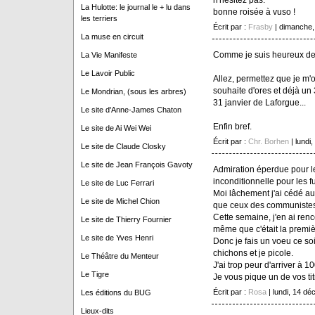
La Hulotte: le journal le + lu dans
bonne roisée à vuso !
les terriers
Écrit par :
Frasby
| dimanche,
La muse en circuit
Comme je suis heureux de 
La Vie Manifeste
Le Lavoir Public
Allez, permettez que je m'of
souhaite d'ores et déjà u
Le Mondrian, (sous les arbres)
31 janvier de Laforgue...
Le site d'Anne-James Chaton
Enfin bref.
Le site de Ai Wei Wei
Écrit par :
Chr. Borhen
| lundi
Le site de Claude Closky
Le site de Jean François Gavoty
Admiration éperdue pour le
inconditionnelle pour les 
Le site de Luc Ferrari
Moi lâchement j'ai cédé au
Le site de Michel Chion
que ceux des communistes 
Cette semaine, j'en ai renc
Le site de Thierry Fournier
même que c'était la premiè
Le site de Yves Henri
Donc je fais un voeu ce so
chichons et je picole.
Le Théâtre du Menteur
J'ai trop peur d'arriver à 1
Le Tigre
Je vous pique un de vos titr
Écrit par :
Rosa
| lundi, 14 d
Les éditions du BUG
Lieux-dits