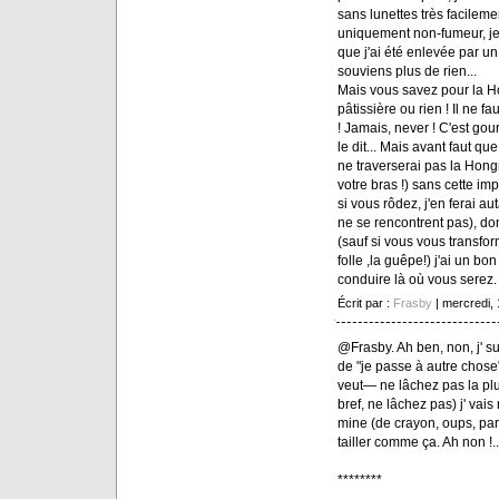
sans lunettes très facilem
uniquement non-fumeur, je s
que j'ai été enlevée par u
souviens plus de rien...
Mais vous savez pour la Ho
pâtissière ou rien ! Il ne f
! Jamais, never ! C'est go
le dit... Mais avant faut que
ne traverserai pas la Hongr
votre bras !) sans cette impo
si vous rôdez, j'en ferai au
ne se rencontrent pas), donc
(sauf si vous vous transfor
folle ,la guêpe!) j'ai un b
conduire là où vous serez. h
Écrit par :
Frasby
| mercredi,
@Frasby. Ah ben, non, j' su
de "je passe à autre chose".
veut— ne lâchez pas la plum
bref, ne lâchez pas) j' vai
mine (de crayon, oups, par
tailler comme ça. Ah non !..
********