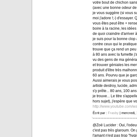
votre bout de chichon sans 
(avec une bonne odeur de 
je vous suggère (si vous s
moi j'adore !;-) d'essayer
vous êtes peut être + rense
boire à la racine, les idées
de quoi craindre d'arriver
je suis pour la bonne clop 
contre ceux qui le pratique
trouve que ça rend un peu 
à 80 ans avec la fumette j'
vu des gens de ma générat
et trouver géniales les me
produit d'être très malhonn
60 ans. Pourvu que je gard
Aussi aimerais je vous pose
artiste destroy, lucide, ad
s'y prête... 80 ans, 100 a
je trouve... Le titre s'app
hors sujet), j'espère que v
http://www.youtube.com/
Écrit par :
Frasby
| mercredi,
@Zoë Lucider : Oui, l'odeur
c'est pas très glaroum. On 
l'amant n'est pas trop "hygi