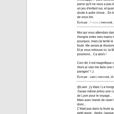
parce qu'il ne vous a pas é
un jeu d'enfant oui, et qua
doute à autre chose... En t
de vous lire.
Écrit par :
Frasby
| mercredi,
Moi qui vous attendais dans
Hongrie entre mes mains mo
pourquoi, mais j'ai tenté le
foule. Me serais-je illusion
Et je vous retrouve ici, la
poumons... Ca alors !
Ceci dit, il est magnifique
Alors je vais me faire une 
parages" ! ;)
Écrit par : Liam | mercredi, 
@Liam ; j'y étais ! La hon
J'avais même prévu une cag
de Lyon pour le voyage...
Mais avec manie de raser l
donc...
C'était pas dans la foule qu
petit rasoir... Après, j'av