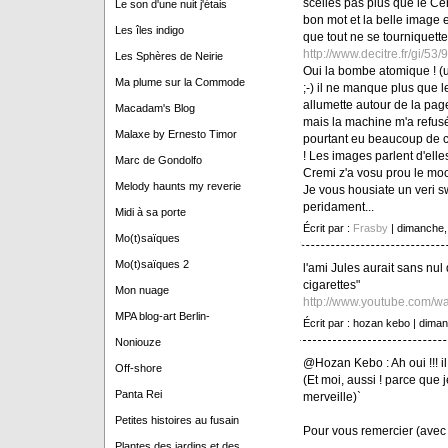
scellés pas plus que le Ce
Le son d'une nuit j'étais
bon mot et la belle image
Les îles indigo
que tout ne se tourniquette 
http://www.decitre.fr/gi/5
Les Sphères de Neirie
Oui la bombe atomique ! (u
Ma plume sur la Commode
;-) il ne manque plus que 
allumette autour de la page
Macadam's Blog
mais la machine m'a refusé 
Malaxe by Ernesto Timor
pourtant eu beaucoup de 
! Les images parlent d'elle
Marc de Gondolfo
Cremi z'a vosu prou le moce
Melody haunts my reverie
Je vous housiate un veri s
peridament...
Midi à sa porte
Écrit par :
Frasby
| dimanche,
Mo(t)saïques
Mo(t)saïques 2
l'ami Jules aurait sans nul
cigarettes"
Mon nuage
http://www.youtube.com
MPA blog-art Berlin-
Écrit par : hozan kebo | dim
Noniouze
@Hozan Kebo : Ah oui !!! il 
Off-shore
(Et moi, aussi ! parce que 
Panta Rei
merveille)`
Petites histoires au fusain
Pour vous remercier (avec u
Plantes des jardins et des