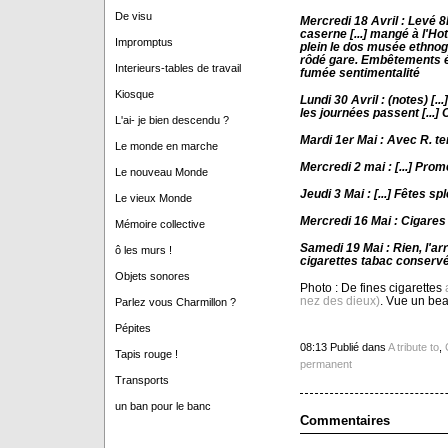
De visu
Mercredi 18 Avril : Levé 8
caserne [...] mangé à l'Ho
Impromptus
plein le dos musée ethno
rôdé gare.
Embêtements ér
Interieurs-tables de travail
fumée sentimentalité
Kiosque
Lundi 30 Avril : (notes) [.
les journées passent [...] 
L'ai- je bien descendu ?
Mardi 1er Mai : Avec R. ten
Le monde en marche
Mercredi 2 mai : [...] Pro
Le nouveau Monde
Jeudi 3 Mai : [...] Fêtes sp
Le vieux Monde
Mercredi 16 Mai : Cigare
Mémoire collective
Samedi 19 Mai : Rien, l'ar
ô les murs !
cigarettes tabac conservé
Objets sonores
Photo : De fines cigarettes
nez des dieux)
. Vue un be
Parlez vous Charmillon ?
Pépites
08:13 Publié dans
A tribute to
,
Tapis rouge !
permanent
Transports
un ban pour le banc
Commentaires