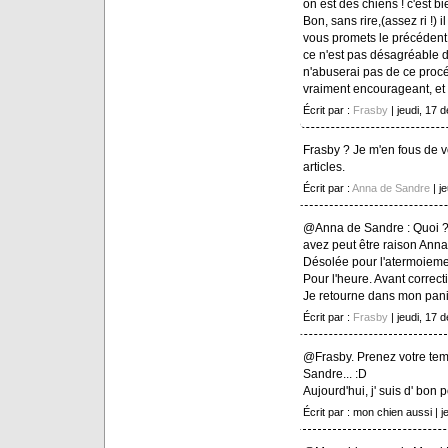
on est des chiens ! c'est bi
Bon, sans rire,(assez ri !) 
vous promets le précédent n
ce n'est pas désagréable d
n'abuserai pas de ce procé
vraiment encourageant, et d
Écrit par :
Frasby
| jeudi, 17
Frasby ? Je m'en fous de v
articles.
Écrit par :
Anna de Sandre
| j
@Anna de Sandre : Quoi ? q
avez peut être raison Anna.
Désolée pour l'atermoieme
Pour l'heure. Avant correct
Je retourne dans mon panie
Écrit par :
Frasby
| jeudi, 17
@Frasby. Prenez votre tem
Sandre... :D
Aujourd'hui, j' suis d' bon p
Écrit par : mon chien aussi | 