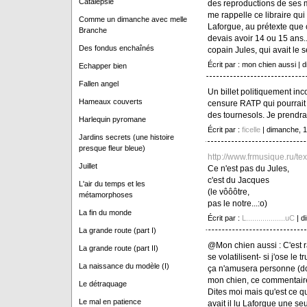
Catalepsie
des reproductions de ses 
me rappelle ce libraire qu
Comme un dimanche avec melle
Laforgue, au prétexte que c
Branche
devais avoir 14 ou 15 ans... 
Des fondus enchaînés
copain Jules, qui avait le s
Écrit par : mon chien aussi 
Echapper bien
Fallen angel
Un billet politiquement inc
Hameaux couverts
censure RATP qui pourrait
des tournesols. Je prendra
Harlequin pyromane
Écrit par :
ficelle
| dimanche, 
Jardins secrets (une histoire
presque fleur bleue)
http://www.frmusique.ru/tex
Juillet
Ce n'est pas du Jules,
c'est du Jacques
L'air du temps et les
(le vôôôtre,
métamorphoses
pas le notre...:o)
La fin du monde
Écrit par :
L...................uC
| d
La grande route (part I)
@Mon chien aussi : C'est r
La grande route (part II)
se volatilisent- si j'ose le 
La naissance du modèle (I)
ça n'amusera personne (don
mon chien, ce commentaire c
Le détraquage
Dites moi mais qu'est ce qu
Le mal en patience
avait il lu Laforgue une seu