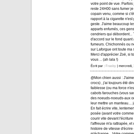
votre point de vue. Parfois
reste 24H00 sans fumer je s
copain venu, comme si c'éta
rapport à la cigarette n'est
geste. J'aime beaucoup les 
apparts enfumés, ces gens
cendriers qui débordent..
d'accord sur le fond quant 
fumeurs. Chichonnés ou n
sur Laforgue ont toute ma 
Merci d'apprécier Zoë, si 
vous ... (ah lala !)
Écrit par :
Frasby
| mercredi,
@Mon chien aussi : J'aime 
crocs) , j'ai toujours été d
faiblesse (ou ma force n'es
cabots farouches (vous sa
des noeuds-noeuds-aux orei
leur mettre un manteau....
En fait écrire vite, lenteme
posée (avant votre commen
courir vite devant l'écritur
l'affreuse m'a rattrapée, et
histoire de vitesse d'écrire
m'échappe... Votre comme