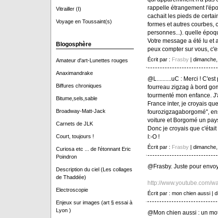
rappelle étrangement l'ép
Vitrailler (I)
cachait les pieds de certai
Voyage en Toussaint(s)
formes et autres courbes, 
personnes...). quelle époq
Votre message a été lu et a
Blogosphère
peux compter sur vous, c'es
Écrit par :
Frasby
| dimanche,
Amateur d'art-Lunettes rouges
Anaximandrake
@L..........uC : Merci ! C'est
Biffures chroniques
fourreau zigzag à bord gom
tourmenté mon enfance. J'a
Bitume,sels,sable
France inter, je croyais que
Broadway-Matt-Jack
fourozigzagaborgomé", ensu
voiture et Borgomé un pay
Carnets de JLK
Donc je croyais que c'était
I:-O !
Court, toujours !
Écrit par :
Frasby
| dimanche,
Curiosa etc ... de l'étonnant Eric
Poindron
@Frasby. Juste pour envoy
Description du ciel (Les collages
de Thaddée)
http://www.youtube.com/
Electroscopie
Écrit par : mon chien aussi 
Enjeux sur images (art § essai à
Lyon )
@Mon chien aussi : un mot