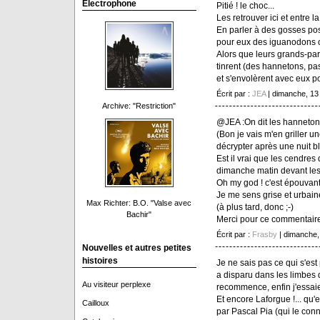
Electrophone
Pitié ! le choc...
Les retrouver ici et entre l
En parler à des gosses pos
pour eux des iguanodons o
Alors que leurs grands-paren
tinrent (des hannetons, pa
et s'envolèrent avec eux p
Écrit par :
JEA
| dimanche, 13
Archive: "Restriction"
@JEA :On dit les hanneton
(Bon je vais m'en griller u
décrypter après une nuit b
Est il vrai que les cendres 
dimanche matin devant les 
Oh my god ! c'est épouvant
Je me sens grise et urbai
Max Richter: B.O. "Valse avec
(à plus tard, donc ;-)
Bachir"
Merci pour ce commentaire
Écrit par :
Frasby
| dimanche,
Nouvelles et autres petites
histoires
Je ne sais pas ce qui s'est
a disparu dans les limbes d
Au visiteur perplexe
recommence, enfin j'essaie
Et encore Laforgue !... qu'es
Cailloux
par Pascal Pia (qui le conna