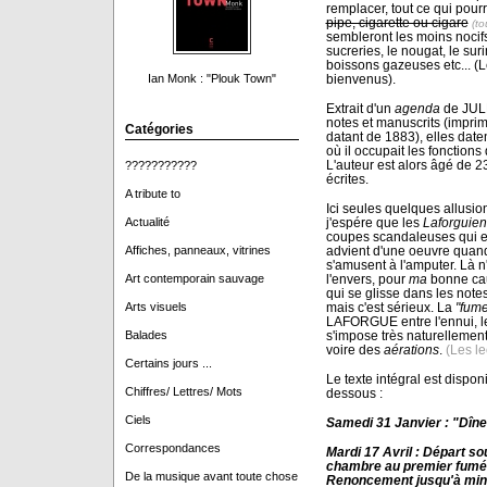
remplacer, tout ce qui pour
pipe, cigarette ou cigare
(to
sembleront les moins nocifs p
sucreries, le nougat, le sur
boissons gazeuses etc... (
bienvenus).
Ian Monk : "Plouk Town"
Extrait d'un
agenda
de JUL
notes et manuscrits (imprim
Catégories
datant de 1883), elles da
où il occupait les fonctions
L'auteur est alors âgé de 2
???????????
écrites.
A tribute to
Ici seules quelques allusio
j'espére que les
Laforguien
Actualité
coupes scandaleuses qui en 
advient d'une oeuvre quand
Affiches, panneaux, vitrines
s'amusent à l'amputer. Là n'e
l'envers, pour
ma
bonne cau
Art contemporain sauvage
qui se glisse dans les note
mais c'est sérieux. La
"fume
Arts visuels
LAFORGUE entre l'ennui, le
s'impose très naturellemen
Balades
voire des
aérations
.
(Les le
Certains jours ...
Le texte intégral est dispon
Chiffres/ Lettres/ Mots
dessous :
Ciels
Samedi 31 Janvier : "Dîn
Correspondances
Mardi 17 Avril : Départ so
chambre au premier fumé 
De la musique avant toute chose
Renoncement jusqu'à minu