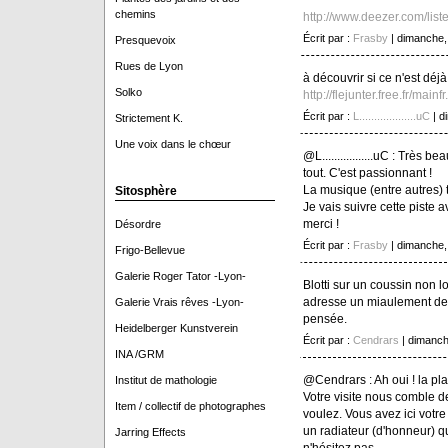
chemins
http://www.deezer.com/lis
Écrit par :
Frasby
| dimanche,
Presquevoix
Rues de Lyon
à découvrir si ce n'est déjà 
Solko
http://flejunter.free.fr/mainfr
Écrit par :
L...................uC
| d
Strictement K.
Une voix dans le chœur
@L.................uC : Très b
tout. C'est passionnant !
La musique (entre autres) 
Sitosphère
Je vais suivre cette piste av
merci !
Désordre
Écrit par :
Frasby
| dimanche,
Frigo-Bellevue
Galerie Roger Tator -Lyon-
Blotti sur un coussin non l
adresse un miaulement de 
Galerie Vrais rêves -Lyon-
pensée.
Heidelberger Kunstverein
Écrit par :
Cendrars
| dimanch
INA /GRM
@Cendrars : Ah oui ! la pla
Institut de mathologie
Votre visite nous comble 
Item / collectif de photographes
voulez. Vous avez ici votre
un radiateur (d'honneur) qu
Jarring Effects
n'hésitez pas.