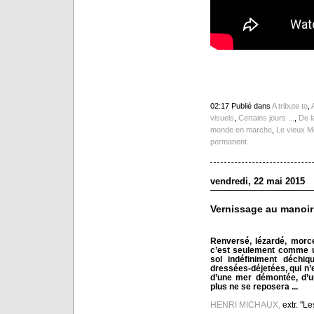
02:17 Publié dans
A tribute to
,
visuels
,
Certains jours ...
,
De l
monde en marche
,
Le vieux 
permanent
vendredi, 22 mai 2015
Vernissage au manoir
Renversé, lézardé, morce
c’est seulement comme un
sol indéfiniment déchi
dressées-déjetées, qui n’
d’une mer démontée, d’u
plus ne se reposera ...
HENRI MICHAUX,
extr. "L