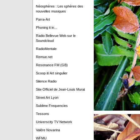
Néosphères : Les sphères des
nouvelles musiques
Parra-Art
Phoning it in...
Radio Bellevue Web sur le
Soundcloud
RadioMentale
Remue.net
Resonance FM (GB)
Scoop it/ Art singulier
Silence Radio
Site Officiel de Jean-Louis Murat
Street Art Lyon
Sublime Frequencies
Tessons
Universcity TV Network
Valère Novarina
WFMU