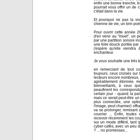
enfin une bonne tranche, tr
pourrait vous offrir un de 
c'était dans la vie.
Et pourquoi ne pas la vivr
chienne de vie, un brin po
Pour ouvrir cette année 2
d'en venir au "muet", un 
par une partition sonore in
une folie douce portée par 
j'espère qu'elle viendra
enchanteur.
Je vous souhaite une très 
en remerciant de tout co
toujours, ceux croisés sur l
lecteurs encore nombreux, d
agréablement étonnée, mê
bienveillants, à ceux qu
peaufinent les correspond
certain jour - quand la pai
mais ce serait peut-être un d
plus connectée, une optio
l'image, peut charmer) offr
va se prolonger, remisant 
courrier ... Enfin, tout
recevoir récemment les cour
sur un mode différé, tant q
cyber-cafés, avec un peu de
? ... no promesses...