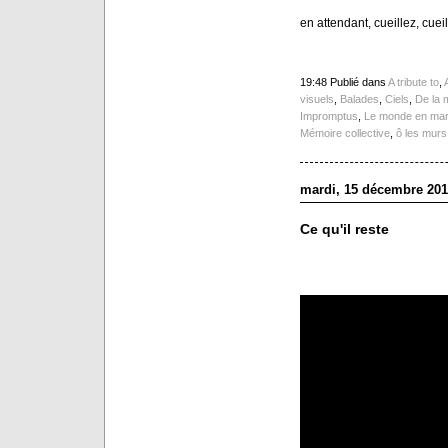
en attendant, cueillez, cueil
19:48 Publié dans
A tribute to
,
visuels
,
Balades
,
Ciels
,
De la 
Impromptus
,
Le monde en ma
Mémoire collective
,
ô les murs 
mardi, 15 décembre 201
Ce qu'il reste