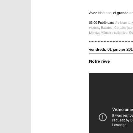
Avec
tristesse
, et grande
ad
03:00 Publié dans
A tribute to
,
visuels
,
Balades
,
Certains jours
Monde
,
Mémoire collective
,
Ob
vendredi, 01 janvier 201
Notre rêve