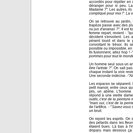
accordés pour répéter en 
déranger pour si peu. La
Madame ?".
Les autres, ils
compliqué pour moi !"
. La v
On se retrouve au jardin
trapèze passe avec des pla
ou jus d'ananas ?".
Il est t
femme repart, revient
- "q
décident s'envolent. Les a
pèsent lourd et dans le 
convoitant le trésor. Ils
possible ou impossible, en 
Ils fusionnent, allez hop ! -
pommes pour tout le monde 
Un homme seul sous un arb
être l'artiste ?".
On sait pas.
chaque instant la voix revie
Une seconde indécise.
-"Al
Les espaces se séparent. Il
petit manoir, entre ceux qu
plis, un abîme. L'homme q
répond à une vieille dame
outils, c'est de la peinture 
"mais oui, c'est de la pein
de l'artifice. - "
Savez-vous si 
un bruit.
On rejoint les esprits. On 
des pétards dans les fleur
étaient bues. Là bas à l'i
disparu mais dessous ça g