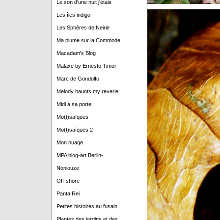
Le son d'une nuit j'étais
Les îles indigo
Les Sphères de Neirie
Ma plume sur la Commode
Macadam's Blog
Malaxe by Ernesto Timor
Marc de Gondolfo
Melody haunts my reverie
Midi à sa porte
Mo(t)saïques
Mo(t)saïques 2
Mon nuage
MPA blog-art Berlin-
Noniouze
Off-shore
Panta Rei
Petites histoires au fusain
Plantes des jardins et des