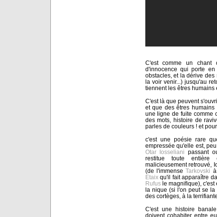
C'est comme un chant d'
d'innocence qui porte en 
obstacles, et la dérive des
la voir venir...) jusqu'au r
tiennent les êtres humains 
C'est là que peuvent s'ouvri
et que des êtres humains 
une ligne de fuite comme c
des mots, histoire de raviv
parles de couleurs ! et pourt
c'est une poésie rare qu
empressée qu'elle est, peu 
Otar Iosseliani
passant out
restitue toute entièr
malicieusement retrouvé, Io
(de l'immense
Tarkovski
à 
Etaix
qu'il fait apparaître d
Rufus
le magnifique), c'est 
la nique (si l'on peut se l
des cortèges, à la terrifian
C'est une histoire banale
doivent cohabiter entre eux