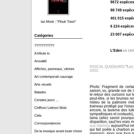
9672 espèce
98 749 espèc
401 015 espè
Ian Monk : "Plouk Town"
6 224 espèce
23 007 espèc
Catégories
???????????
L'Eden
se ret
A tribute to
Actualité
PASCAL QUIGNARD
: "
Les
Affiches, panneaux, vitrines
2002.
Art contemporain sauvage
Arts visuels
Photo: Fragment de certai
saison, vu, grande rue de l
Balades
le retour des oursons sur l
peut-être, si les brumes 
Certains jours ...
milieu de la patinoire r
traineau protégé par l'oise
Chiffres/ Lettres/ Mots
encore, la taverne des luti
sympathiques et costauds), 
Ciels
lama (allez savoir pourquo
disparition, sauf les vrais
Correspondances
aux marrons
aujourd'hui re
qui fait poêle à charbon p
De la musique avant toute chose
marrons), alors que tous m