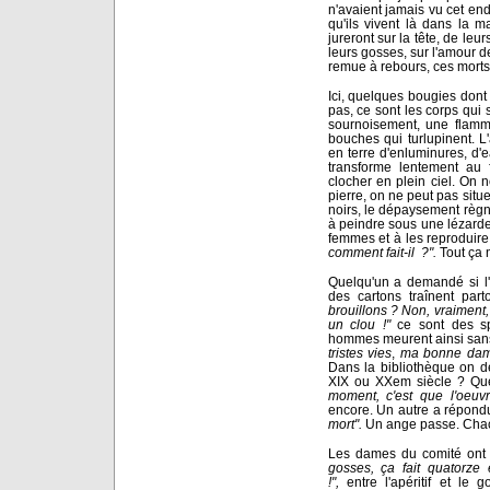
n'avaient jamais vu cet end
qu'ils vivent là dans la ma
jureront sur la tête, de le
leurs gosses, sur l'amour d
remue à rebours, ces morts 
Ici, quelques bougies dont 
pas, ce sont les corps qui 
sournoisement, une flamme 
bouches qui turlupinent. L'
en terre d'enluminures, d'e
transforme lentement au 
clocher en plein ciel. On 
pierre, on ne peut pas situe
noirs, le dépaysement règn
à peindre sous une lézard
femmes et à les reproduire.
comment fait-il ?".
Tout ça n
Quelqu'un a demandé si l'on
des cartons traînent par
brouillons ? Non, vraiment,
un clou !"
ce sont des spé
hommes meurent ainsi sans 
tristes vies
,
ma bonne dam
Dans la bibliothèque on d
XIX ou XXem siècle ? Que
moment, c'est que l'oeuvre
encore. Un autre a répon
mort".
Un ange passe. Chac
Les dames du comité ont p
gosses, ça fait quatorze 
!",
entre l'apéritif et le g