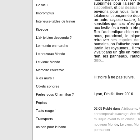
supprimés pour laisser d
De visu
s'appellent
, et
par dessus 
environs pour vous fair
Impromptus
totalement tronçonnée dep
un autre
espace-nature
, 
Interieurs-tables de travail
sensibles que ceci n'est p
aux festivités à venir a ét
Kiosque
Rex l'authentique chien err
nous, paradoxal, le pique
L'ai- je bien descendu ?
retrouver
ses copains dan
humains, on l'attache pour 
Le monde en marche
jardin, les royaumes... il 
vivait dans un gîte en ron
Le nouveau Monde
rien, les panneaux, l'autor
disp...
Le vieux Monde
Mémoire collective
Histoire à ne pas suivre.
ô les murs !
Objets sonores
Lyon, Frb © Hiver 2016
Parlez vous Charmillon ?
Pépites
02:05 Publié dans
A tribute to
,
Tapis rouge !
contemporain sauvage
,
Arts v
Transports
musique avant toute chose
,
De
nouveau Monde
,
Le vieux Mo
un ban pour le banc
permanent