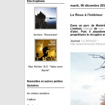
Electrophone
mardi, 06 décembre 201
Le Roux à l'intérieur
Dans un parc de Montr
L’animal,
chargé
de
son 
d’abri. Puis il abando
propriétaire le récupère a
Archive: "Restriction"
Journal
"LE MONDE"
:
http://www.lemonde.fr/plane
Max Richter: B.O. "Valse avec
Bachir"
Nouvelles et autres petites
histoires
Au visiteur perplexe
Cailloux