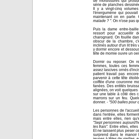
de moisissures qui produ
série de planches dessinées
Il y a vingt-cinq volum
l'énergumène qui pouvait 
maintenant on en parle.
malade ? "
. On n'ose pas q
Puis la dame entre-baille
ressort pour accueillir 
charognard. On fouille dans 
obscur de la chambre, c'
inclinés autour d'un lit tr
y dormir encore et dessous
tête de momie ouvre un oeil 
Dormir ou reposer. On re
femmes, toutes ces femme
assez lascives ornés d'inci
patient travail pas encore
parvenir à cette tête étoil
coiffée d'une couronne mor
fanées. Des entités bruissa
alignées, on voit quelques 
sur une table à côté des c
marrons sur un feu. Quel
donner.
- "500 balles pour 
Les personnes de l'accueil,
dans l'entrée, elles forme
mais entre elles, rien qu'
"Sept personnes aujourd'hu
les frais".
Entre elles, elles 
Et ne laissent plus peser c
surprend dans le manoir h
jeunes à têtes de vieilles, e