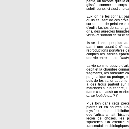
partie, on raconte qu'elle ét
glissée comme un corps in
soleil règne, ici c'est une c
Eux, on ne les connaît pas.
ou ils causent de ces drôl
sur un trait de peinture e
d'outils tachés de sang, ça
gris, des auréoles humides
visiteurs sauront saisir le s
Ils se disent que plus ta
parmi une quantité d'ima
reproductions portatives 
calques les saisies éphé
une vie entre toutes - "
mais 
La vie comme oeuvre d'art,
dépit et la chambre comme
fragments, les tableaux cou
pragmatique au partage, cha
puis de les traiter autreme
a des trous partout sur 
marchons sur la cendre, il 
dame a ramassé un marteau 
on se fout de qui ? !"
Plus loin dans cette piè
pierres et en poutres, u
mystère dans une bibliothè
que l'artiste aimait l'histoi
leçon de choses, les p
squelettes. On effeuille 
transmutations biologiques,