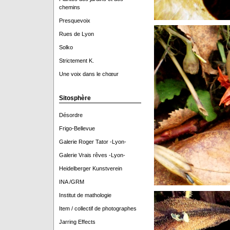
chemins
Presquevoix
Rues de Lyon
Solko
Strictement K.
Une voix dans le chœur
Sitosphère
Désordre
Frigo-Bellevue
Galerie Roger Tator -Lyon-
Galerie Vrais rêves -Lyon-
Heidelberger Kunstverein
INA /GRM
Institut de mathologie
Item / collectif de photographes
Jarring Effects