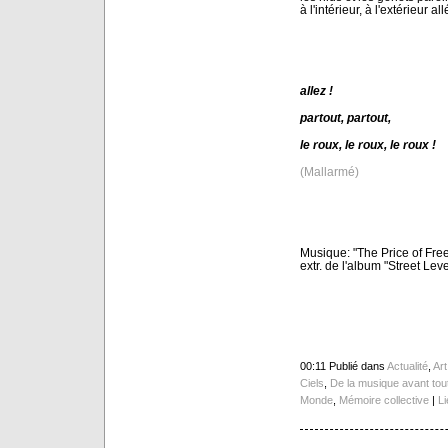
à l'intérieur, à l'extérieur allé
allez !
partout, partout,
le roux, le roux, le roux !
(Mallarmé)
Musique: "The Price of Fr
extr. de l'album "Street Le
00:11 Publié dans
Actualité
,
Ar
Ciels
,
De la musique avant tou
Monde
,
Mémoire collective
|
L