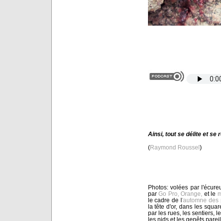
Ainsi, tout se délite et s
(
Raymond Roussel
)
Photos: volées par l'écureu
par
Go Pro,
Orange,
et le
m
le cadre de l
'automne des 
la tête d'or, dans les squar
par les rues, les sentiers, l
les nids et les genêts pare