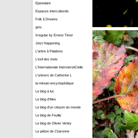
Epistolaire
Espaces interculturels
Folk § Dreams
gmc
Irregular by Ernest Timor
Jetzt Happening
L'arbre à Palabres
L'exil des mots
L'Internationale IntersterstiCielle
L'univers de Catherine L
la-minute-encyclopédique
Le blog à luc
Le blog d'Alex
Le blog d'un citoyen du monde
Le blog de Feuilly
Le blog de Olivier Verley
Le piéton de Charonne