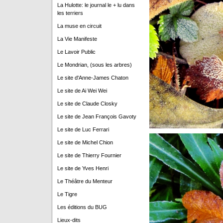
La Hulotte: le journal le + lu dans
les terriers
La muse en circuit
La Vie Manifeste
Le Lavoir Public
Le Mondrian, (sous les arbres)
Le site d'Anne-James Chaton
Le site de Ai Wei Wei
Le site de Claude Closky
Le site de Jean François Gavoty
Le site de Luc Ferrari
Le site de Michel Chion
Le site de Thierry Fournier
Le site de Yves Henri
Le Théâtre du Menteur
Le Tigre
Les éditions du BUG
Lieux-dits