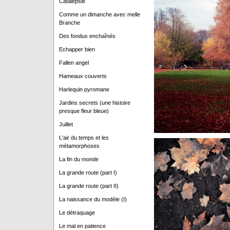
Catalepsie
Comme un dimanche avec melle
Branche
Des fondus enchaînés
Echapper bien
Fallen angel
Hameaux couverts
Harlequin pyromane
Jardins secrets (une histoire
presque fleur bleue)
Juillet
L'air du temps et les
métamorphoses
La fin du monde
La grande route (part I)
La grande route (part II)
La naissance du modèle (I)
Le détraquage
Le mal en patience