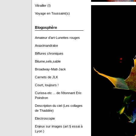
Vitrailler (I)
Voyage en Toussaint(s)
Blogosphère
Amateur d'art-Lunettes rouges
Anaximandrake
Biffures chroniques
Bitume,sels,sable
Broadway-Matt-Jack
Carnets de JLK
Court, toujours !
Curiosa etc ... de l'étonnant Eric
Poindron
Description du ciel (Les collages
de Thaddée)
Electroscopie
Enjeux sur images (art § essai à
Lyon )