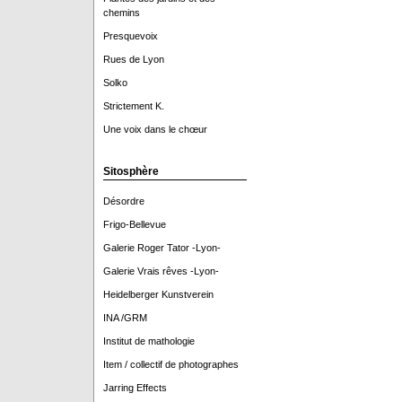
chemins
Presquevoix
Rues de Lyon
Solko
Strictement K.
Une voix dans le chœur
Sitosphère
Désordre
Frigo-Bellevue
Galerie Roger Tator -Lyon-
Galerie Vrais rêves -Lyon-
Heidelberger Kunstverein
INA /GRM
Institut de mathologie
Item / collectif de photographes
Jarring Effects