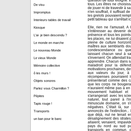
question de futur éloigné. Il 
tous. Les êtres ne choisiss
De visu
de jouer ni de travestir à sa 
n'en souffrait, il suffisait d
Impromptus
les grelots pouvaient rempli
petit tableau qui s'arrêtait ic
Interieurs-tables de travail
Elle, rien ne l'amusait. A
Kiosque
s'intéresser au devenir 
présence et tous les point
L'ai- je bien descendu ?
les places, ne lui disaient
pleine de culture horizon
Le monde en marche
maîtres aux semblants doux
condescendance ou quel
Le nouveau Monde
laissant chacun seul à sa
s'inversent. On attendait tra
Le vieux Monde
apprendre. Chacun dans sa
maladroit pour la défend
Mémoire collective
motivations prochaines, des
aux valeurs du jour, à l
ô les murs !
récompenses pourraient l
présenterait comme des c
Objets sonores
que les corps ne bougeraie
n'auraient même pas à en pâ
Parlez vous Charmillon ?
mouvement habituel et
s'arrangerait avec les scie
Pépites
naturel, tout pareil à l
minuscule domaine, on s'
Tapis rouge !
négatives. C'était là, sur
annoncés de l'extinction... 
Transports
que déjà, nul ne tenait e
désalignement des strate
un ban pour le banc
allaient, venaient, impavid
pays du nord au sud par 
transports en commun, 