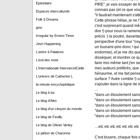
Epistolaire
PIRE", je vais essayer de tr
connais pas (et ce que vous 
Espaces interculturels
"il faudrait maintenant s'a
Folk § Dreams
Cette phrase hélas, je ne l'
c'est surprenant quand même
gmc
dire !) pour nous la ramene
Irregular by Ernest Timor
précis :) la poutre, davanta
perspective d'une tour "ox
Jetzt Happening
un tsunami-pire-donc ! qui 
endormie), et je me dis que s
L'arbre à Palabres
disséquer, et montrer ce qu
L'exil des mots
faire moi même tant j'en ser
mes auteurs préférés, que vo
L'Internationale IntersterstiCielle
hénaurme, et me fait pense
L'univers de Catherine L
surface ? Autre comble !) u
s'ajouter dans la ligne de in
la-minute-encyclopédique
...
Le blog à luc
"dans un éboulement sans 
"dans un éboulement sans 
Le blog d'Alex
"dans un éboulement sans 
Le blog d'un citoyen du monde
"dans un éboulement sans 
"dans un éboulement sans 
Le blog de Feuilly
Le blog de Olivier Verley
....etc etc etc etc etc etc etc
Le piéton de Charonne
C'est bizarre, chaque fois qu