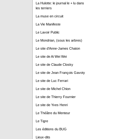
La Hulotte: le journal le + lu dans
les terriers
La muse en circuit
La Vie Manifeste
Le Lavoir Public
Le Mondrian, (sous les arbres)
Le site d'Anne-James Chaton
Le site de Ai Wei Wei
Le site de Claude Closky
Le site de Jean François Gavoty
Le site de Luc Ferrari
Le site de Michel Chion
Le site de Thierry Fournier
Le site de Yves Henri
Le Théâtre du Menteur
Le Tigre
Les éditions du BUG
Lieux-dits