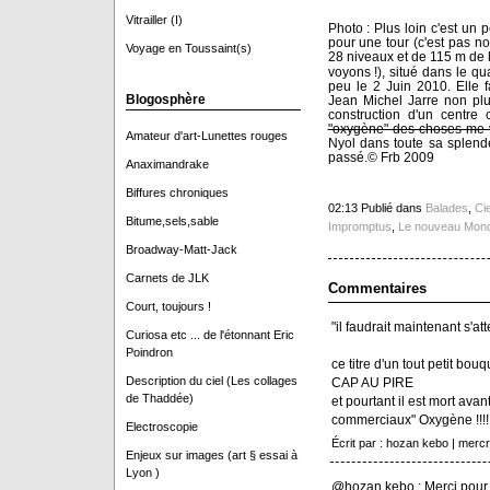
Vitrailler (I)
Photo : Plus loin c'est un 
pour une tour (c'est pas no
Voyage en Toussaint(s)
28 niveaux et de 115 m de h
voyons !), situé dans le qu
peu le 2 Juin 2010. Elle f
Blogosphère
Jean Michel Jarre non plu
construction d'un centre
"oxygène" des choses me
Amateur d'art-Lunettes rouges
Nyol dans toute sa splend
passé.© Frb 2009
Anaximandrake
Biffures chroniques
02:13 Publié dans
Balades
,
Cie
Bitume,sels,sable
Impromptus
,
Le nouveau Mon
Broadway-Matt-Jack
Carnets de JLK
Commentaires
Court, toujours !
"il faudrait maintenant s'a
Curiosa etc ... de l'étonnant Eric
Poindron
ce titre d'un tout petit bo
Description du ciel (Les collages
CAP AU PIRE
de Thaddée)
et pourtant il est mort avan
commerciaux" Oxygène !!!!!!!!!!!!
Electroscopie
Écrit par : hozan kebo | mer
Enjeux sur images (art § essai à
Lyon )
@hozan kebo : Merci pour 