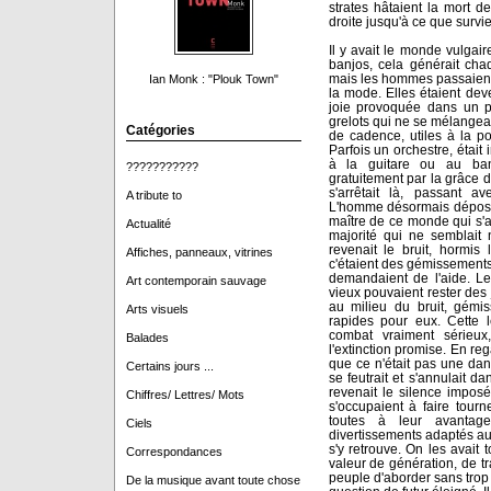
strates hâtaient la mort d
droite jusqu'à ce que survie
Il y avait le monde vulgaire
banjos, cela générait cha
mais les hommes passaient 
Ian Monk : "Plouk Town"
la mode. Elles étaient deve
joie provoquée dans un p
grelots qui ne se mélangeai
Catégories
de cadence, utiles à la pop
Parfois un orchestre, étai
à la guitare ou au ban
???????????
gratuitement par la grâce de
s'arrêtait là, passant av
A tribute to
L'homme désormais dépossé
maître de ce monde qui s'a
Actualité
majorité qui ne semblait 
revenait le bruit, hormis 
Affiches, panneaux, vitrines
c'étaient des gémissements d
demandaient de l'aide. Le
Art contemporain sauvage
vieux pouvaient rester des 
au milieu du bruit, gémis
Arts visuels
rapides pour eux. Cette 
combat vraiment sérieux
Balades
l'extinction promise. En re
que ce n'était pas une dan
Certains jours ...
se feutrait et s'annulait dan
revenait le silence impos
Chiffres/ Lettres/ Mots
s'occupaient à faire tour
toutes à leur avantag
Ciels
divertissements adaptés a
s'y retrouve. On les avait 
Correspondances
valeur de génération, de tr
peuple d'aborder sans trop d
De la musique avant toute chose