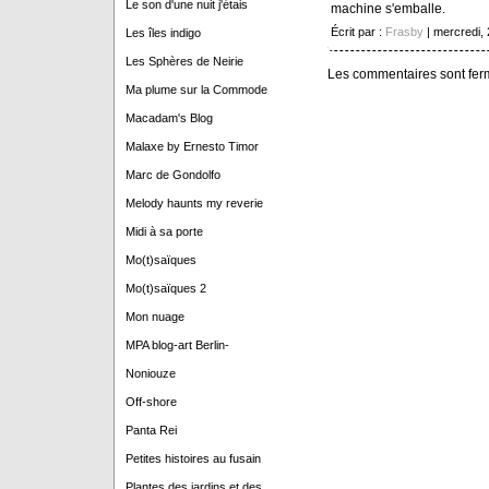
Le son d'une nuit j'étais
machine s'emballe.
Écrit par :
Frasby
| mercredi,
Les îles indigo
Les Sphères de Neirie
Les commentaires sont fer
Ma plume sur la Commode
Macadam's Blog
Malaxe by Ernesto Timor
Marc de Gondolfo
Melody haunts my reverie
Midi à sa porte
Mo(t)saïques
Mo(t)saïques 2
Mon nuage
MPA blog-art Berlin-
Noniouze
Off-shore
Panta Rei
Petites histoires au fusain
Plantes des jardins et des