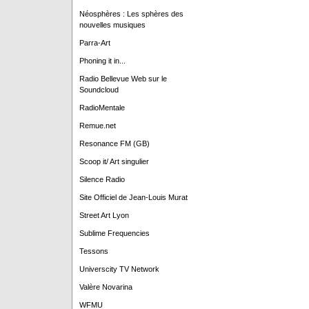
Néosphères : Les sphères des
nouvelles musiques
Parra-Art
Phoning it in...
Radio Bellevue Web sur le
Soundcloud
RadioMentale
Remue.net
Resonance FM (GB)
Scoop it/ Art singulier
Silence Radio
Site Officiel de Jean-Louis Murat
Street Art Lyon
Sublime Frequencies
Tessons
Universcity TV Network
Valère Novarina
WFMU