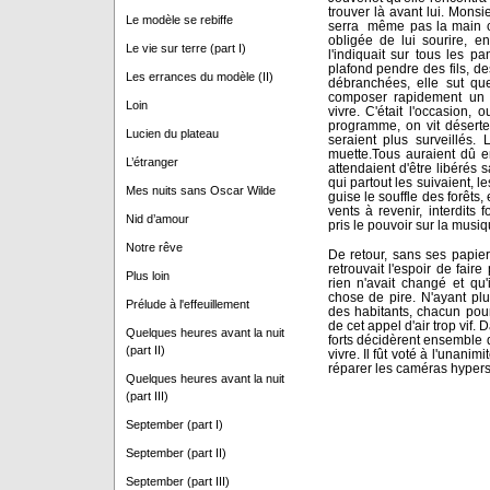
trouver là avant lui. Monsi
Le modèle se rebiffe
serra même pas la main c
obligée de lui sourire, e
Le vie sur terre (part I)
l'indiquait sur tous les 
plafond pendre des fils, de
Les errances du modèle (II)
débranchées, elle sut que
composer rapidement un n
Loin
vivre. C'était l'occasion,
programme, on vit déserte
Lucien du plateau
seraient plus surveillés. 
muette.Tous auraient dû e
L’étranger
attendaient d'être libérés
qui partout les suivaient, l
Mes nuits sans Oscar Wilde
guise le souffle des forêts,
vents à revenir, interdits
Nid d’amour
pris le pouvoir sur la musiq
Notre rêve
De retour, sans ses papiers
retrouvait l'espoir de faire 
Plus loin
rien n'avait changé et qu'
chose de pire. N'ayant pl
Prélude à l'effeuillement
des habitants, chacun pour 
de cet appel d'air trop vif. 
Quelques heures avant la nuit
forts décidèrent ensemble d
(part II)
vivre. Il fût voté à l'unan
réparer les caméras hypers
Quelques heures avant la nuit
(part III)
September (part I)
September (part II)
September (part III)