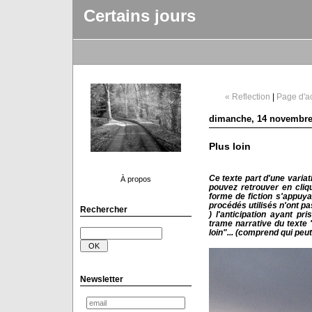
Certains jours
« Reflection
|
Page d'ac
dimanche, 14 novembre
Plus loin
Ce texte part d'une varia
À propos
pouvez retrouver en cliqu
forme de fiction s'appuya
procédés utilisés n'ont pa
Rechercher
) l'anticipation ayant pr
trame narrative du texte 
loin"... (comprend qui peut 
Newsletter