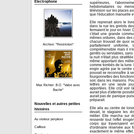
Electrophone
supérieures, l'abonnem
hebdomataires ou mensu
télévision sur les places as
que l'éducation manuelle e
Elle reprenait alors le livr
dans la rue les grelots des
fermaient le jour en hiver
c'était une grande commu
mêmes ordures, dans des g
chacun trouvait de quoi se 
Archive: "Restriction"
parfaitement uniforme, 
compréhensible mais il n'
gentils ou serviables, sans 
la nuit n'était plus stratifi
même apportant des millie
comme tombés de la lune. Pl
engin agrée par le centre 
pouvait se reconnaître à s
fourgonnettes des fonctionn
soir, dans les maisons. Pour
lettres en une seule jou
Max Richter: B.O. "Valse avec
apportées. Elle crût voir l
Bachir"
aurait plus d'attente possible
aurait pas de panique puis
préparait.
Nouvelles et autres petites
Elle alla au centre de lois
histoires
devait, le stagiaire les di
métier. Elle marcha sur d
Au visiteur perplexe
ressentir tout l'effet éro
corps qui traversaient 
Cailloux
d'ordinaire réservée aux f
exactement le même effet. 