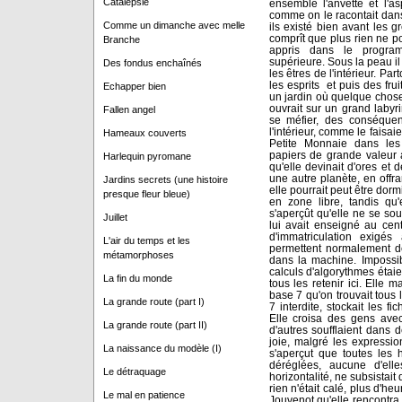
Catalepsie
ensemble l'anvette et l'a
comme on le racontait dans 
Comme un dimanche avec melle
ils existé bien avant les gr
comprît que plus rien ne po
Branche
appris dans le program
supérieure. Sous la peau il
Des fondus enchaînés
les êtres de l'intérieur. Pa
les esprits et puis des fr
Echapper bien
un jardin où quelque chose 
ouvrait sur un grand labyri
Fallen angel
se méfier, des conséquenc
l'intérieur, comme le faisaie
Hameaux couverts
Petite Monnaie dans les
papiers de grande valeur a
Harlequin pyromane
qu'elle devinait d'ores et d
une autre planète, en offra
Jardins secrets (une histoire
elle pourrait peut être dormi
presque fleur bleue)
en zone libre, tandis qu'
s'aperçût qu'elle ne se so
Juillet
lui avait enseigné au cen
d'immatriculation exigé
L'air du temps et les
permettent normalement de
métamorphoses
dans la machine. Impossib
calculs d'algorythmes étai
La fin du monde
tous les retenir ici. Elle 
base 7 qu'on trouvait tous l
La grande route (part I)
7 interdite, stockait les fic
Elle croisa des gens avec 
La grande route (part II)
d'autres soufflaient dans d
joie, malgré les expression
La naissance du modèle (I)
s'aperçut que toutes les 
déréglées, aucune d'elle
Le détraquage
horizontalité, ne subsistait 
rien n'était calé, plus d'h
Le mal en patience
Jouvenot qu'elle rencontra 