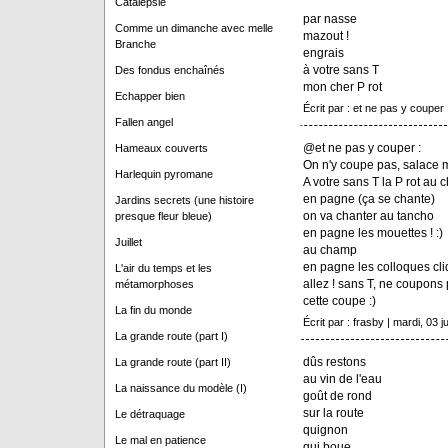
Catalepsie
par nasse
Comme un dimanche avec melle
mazout !
Branche
engrais
à votre sans T
Des fondus enchaînés
mon cher P rot
Echapper bien
Écrit par : et ne pas y couper |
Fallen angel
@et ne pas y couper :
Hameaux couverts
On n'y coupe pas, salace 
Harlequin pyromane
A votre sans T la P rot au
en pagne (ça se chante)
Jardins secrets (une histoire
on va chanter au tancho
presque fleur bleue)
en pagne les mouettes ! :)
Juillet
au champ
en pagne les colloques cli
L'air du temps et les
allez ! sans T, ne coupons
métamorphoses
cette coupe :)
La fin du monde
Écrit par : frasby | mardi, 03 ju
La grande route (part I)
dûs restons
La grande route (part II)
au vin de l'eau
La naissance du modèle (I)
goût de rond
sur la route
Le détraquage
quignon
Le mal en patience
qui boue