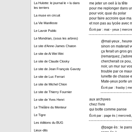
me jeter un oeil à la tête
La Hulotte: le journal le + lu dans
les terriers
pour me replonger dans un 
pour voir, quai du polar
La muse en circuit
pour faire accroire que ma
et non pas au lycée avec m
La Vie Manifeste
Écrit par : mat - yeux | mercred
Le Lavoir Public
Le Mondrian, (sous les arbres)
@mat-yeux , heure
sinon on materait 
Le site d'Anne-James Chaton
ça ferait un gros gr
Le site de Ai Wei Wei
(remarquez, j'adore
chercherait ce pou,
Le site de Claude Closky
noir, un mur sur vo
Le site de Jean François Gavoty
trouble par ce mauv
lunette de chasse e
Le site de Luc Ferrari
Mate-yeux porte un 
Le site de Michel Chion
Écrit par : frasby | me
Le site de Thierry Fournier
aux archyves
Le site de Yves Henri
chez l'ivre
Le Théâtre du Menteur
qui botte comme panse
Le Tigre
Écrit par : page ès | mercredi, 
Les éditions du BUG
@page ès : le panse
Lieux-dits