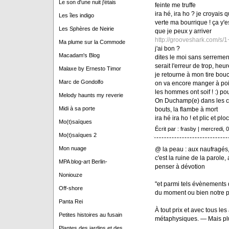
Le son d'une nuit j'étais
feinte me truffe
ira hé, ira ho ? je croyais 
Les îles indigo
verte ma bourrique ! ça y'e
Les Sphères de Neirie
que je peux y arriver
http://grooveshark.com/s
Ma plume sur la Commode
j'ai bon ?
Macadam's Blog
dites le moi sans serrement
serait l'erreur de trop, h
Malaxe by Ernesto Timor
je retourne à mon tire bouc
Marc de Gondolfo
on va encore manger à poi
les hommes ont soif ! :) pou
Melody haunts my reverie
On Duchamp(e) dans les coq
Midi à sa porte
bouts, la flambe à mort
ira hé ira ho ! et plic et ploc 
Mo(t)saïques
Écrit par : frasby | mercredi, 0
Mo(t)saïques 2
Mon nuage
@ la peau : aux naufragés
c'est la ruine de la parole
MPA blog-art Berlin-
penser à dévotion
Noniouze
"et parmi tels évènements qu
Off-shore
du moment ou bien notre pro
Panta Rei
À tout prix et avec tous l
Petites histoires au fusain
métaphysiques. — Mais plu
Plantes des jardins et des