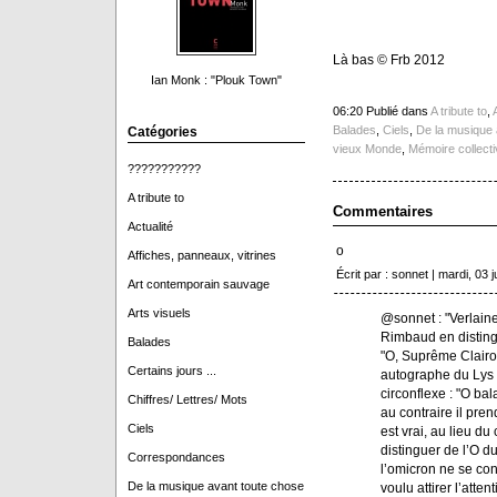
Là bas © Frb 2012
Ian Monk : "Plouk Town"
06:20 Publié dans
A tribute to
,
Balades
,
Ciels
,
De la musique 
Catégories
vieux Monde
,
Mémoire collecti
???????????
A tribute to
Commentaires
Actualité
o
Affiches, panneaux, vitrines
Écrit par : sonnet | mardi, 03 j
Art contemporain sauvage
Arts visuels
@sonnet : "Verlaine
Rimbaud en disting
Balades
"O, Suprême Clairon
Certains jours ...
autographe du Lys 
circonflexe : "O bal
Chiffres/ Lettres/ Mots
au contraire il pren
Ciels
est vrai, au lieu du
distinguer de l’O d
Correspondances
l’omicron ne se con
De la musique avant toute chose
voulu attirer l’atte