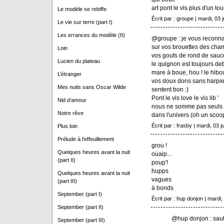
art pont le vis plus d'un to
Le modèle se rebiffe
Écrit par : groupe | mardi, 03 j
Le vie sur terre (part I)
Les errances du modèle (II)
@groupe : je vous reconna
sur vos brouettes des cham
Loin
vos gouts de rond de sauc
Lucien du plateau
le quignon est toujours deb
mare à boue, hou ! le hibo
L’étranger
vos doux dons sans harpi
Mes nuits sans Oscar Wilde
sentent bon :)
Pont le vis love le vis lib '
Nid d’amour
nous ne somme pas seuls
Notre rêve
dans l'univers (oh un scoop 
Écrit par : frasby | mardi, 03 ju
Plus loin
Prélude à l'effeuillement
grou !
Quelques heures avant la nuit
ouaip...
(part II)
poup'!
hupps
Quelques heures avant la nuit
vagues
(part III)
à bonds
September (part I)
Écrit par : hup donjon | mardi, 
September (part II)
@hup donjon : saut
September (part III)