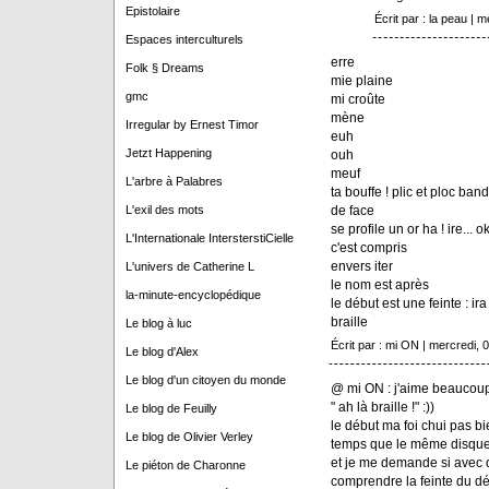
Epistolaire
Écrit par : la peau | m
Espaces interculturels
erre
Folk § Dreams
mie plaine
gmc
mi croûte
mène
Irregular by Ernest Timor
euh
Jetzt Happening
ouh
meuf
L'arbre à Palabres
ta bouffe ! plic et ploc ban
de face
L'exil des mots
se profile un or ha ! ire... o
L'Internationale IntersterstiCielle
c'est compris
envers iter
L'univers de Catherine L
le nom est après
la-minute-encyclopédique
le début est une feinte : ir
braille
Le blog à luc
Écrit par : mi ON | mercredi, 04
Le blog d'Alex
Le blog d'un citoyen du monde
@ mi ON : j'aime beaucoup 
" ah là braille !" :))
Le blog de Feuilly
le début ma foi chui pas b
Le blog de Olivier Verley
temps que le même disque
et je me demande si avec de
Le piéton de Charonne
comprendre la feinte du déb