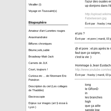
l'azur des ouates 
Vitrailler (I)
up donjons dans l'é
Voyage en Toussaint(s)
http://upload.wiki
Fabelwesen.jpg
Blogosphère
Écrit par : frasby | mar
Amateur d'art-Lunettes rouges
et pis ?
Anaximandrake
Écrit par : et pore | mardi, 03 j
Biffures chroniques
@ et pore : et pis après le 
Bitume,sels,sable
faut que ça saigne,
Broadway-Matt-Jack
c'est la vie :)
Carnets de JLK
Hommage à Jean Eustache 
http://www.youtube.com/
Court, toujours !
Écrit par : frasby | mardi, 03 ju
Curiosa etc ... de l'étonnant Eric
Poindron
long
Description du ciel (Les collages
le GRonD
de Thaddée)
in
Electroscopie
les branches
high
Enjeux sur images (art § essai à
que ça aille
Lyon )
sangle low