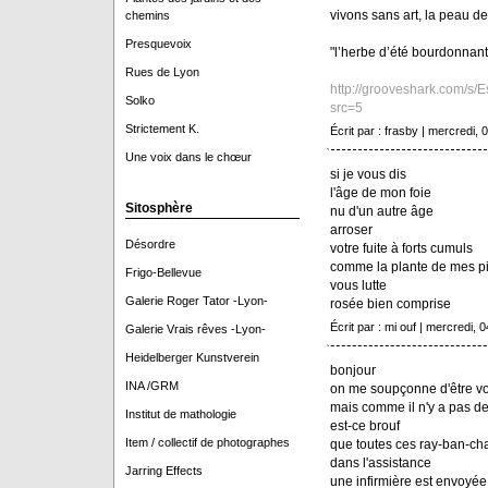
vivons sans art, la peau de
chemins
Presquevoix
"l’herbe d’été bourdonnant
Rues de Lyon
http://grooveshark.com/
Solko
src=5
Strictement K.
Écrit par : frasby | mercredi, 0
Une voix dans le chœur
si je vous dis
l'âge de mon foie
Sitosphère
nu d'un autre âge
arroser
Désordre
votre fuite à forts cumuls
comme la plante de mes p
Frigo-Bellevue
vous lutte
Galerie Roger Tator -Lyon-
rosée bien comprise
Écrit par : mi ouf | mercredi, 04
Galerie Vrais rêves -Lyon-
Heidelberger Kunstverein
bonjour
INA /GRM
on me soupçonne d'être v
mais comme il n'y a pas d
Institut de mathologie
est-ce brouf
Item / collectif de photographes
que toutes ces ray-ban-cha
dans l'assistance
Jarring Effects
une infirmière est envoyée