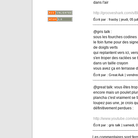
dans l'air
http://grooveshark.com/s/
Écrit par : frasby | jeudi, 05 jui
@gris talk :
sous les fourches codines
le foin fume pour des sign
de doigts verts
qui replantent vers ici, vers
s'en troper des raclées se tr
dans un taille crayon
vous avez ça en terrasse d
Écrit par : Great Auk | vendredi
@great talk: vous êtes trop 
encore mais un poulet plum
plancha c'est vraiment se fa
loupez pas une, je crois qu'
définitivement perdues :
http://www.youtube.com/w
Écrit par : gris talk | samedi, 0
Les commentaires sont fer