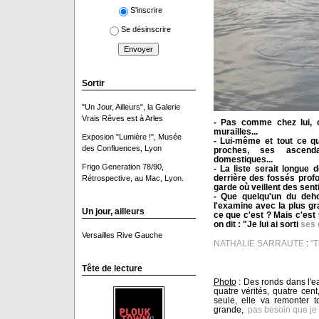
S'inscrire
Se désinscrire
Sortir
"Un Jour, Ailleurs", la Galerie
Vrais Rêves est à Arles
- Pas comme chez lui, ch
murailles...
Exposion "Lumière !", Musée
- Lui-même et tout ce qui
des Confluences, Lyon
proches, ses ascend
domestiques...
Frigo Generation 78/90,
- La liste serait longue 
derrière des fossés prof
Rétrospective, au Mac, Lyon.
garde où veillent des senti
- Que quelqu'un du dehor
l'examine avec la plus gr
Un jour, ailleurs
ce que c'est ? Mais c'est 
on dit : "Je lui ai sorti
ses q
Versailles Rive Gauche
NATHALIE SARRAUTE
:
"T
Tête de lecture
Photo
: Des ronds dans l'e
quatre vérités, quatre cent
seule, elle va remonter 
grande,
pas besoin que je 