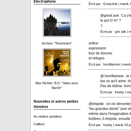
Electrophone
Écrit par : Great Auk | mardi, 0
@great auk : Ca y'e
le pot O 'in" ?
:)
Écrit par : gris talk | 
orifice
Archive: "Restriction"
expression
tour de douves
et refuges
Écrit par : horriflamme | mardi,
@ horriflamme ; le o
tue ce qu'il aime. 
Max Richter: B.O. "Valse avec
Pas de blâme. Irons 
Bachir"
Écrit par : frasby | mar
Nouvelles et autres petites
@limpide : on ne dénombre 
histoires
"les grandes dents" (voir e
même dans l'imagination il
Au visiteur perplexe
brûlées, ô limpide, ensuite l
Cailloux
Écrit par : frasby | mardi, 03 ju