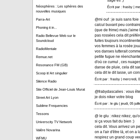
sage és :)
Néosphères : Les sphères des
Écrit par : frasby | me
nouvelles musiques
@mi ouf : je suis sans foie
Parra-Art
calcul buvant peu contrai
Phoning it in...
(que de frime) mais j'aime 
pas rossées cela dit préfé
Radio Bellevue Web sur le
fuites toujours incontinente
Soundcloud
vos femmes à la rosée jouan
RadioMentale
vos danses lutterait comme
petite fugue ne réenchanter
Remue.net
d'où ce cumul , ces nuages 
Resonance FM (GB)
danse de pluie, cela dit sa
cela dit le dit lasse, un conse
Scoop it/ Art singulier
Écrit par : frasby | mercredi, 0
Silence Radio
Site Officiel de Jean-Louis Murat
@frabydascalies : vous ête
je dois niker votre blog
Street Art Lyon
Écrit par : le glu | jeudi, 05 juil
Sublime Frequencies
Tessons
@ le glu : nikez nikez, qu'
si ça vous fait du bien :)
Universcity TV Network
cela dit. Vous arrivez un peu
Valère Novarina
on a l'air d'être là, et on a
respirez un grand coup ven
WFMU