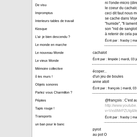
ni l'onde-micro (dir
De visu
le coeur du cachalo
ceci dit faut nous m
Impromptus
se cache dans Voyel
Interieurs-tables de travail
"humide", "fi lament
son "nid de sanglo
Kiosque
à retenir de cela par 
L'ai- je bien descendu ?
Écrit par : frasby | mar
Le monde en marche
cachalot
Le nouveau Monde
Écrit par : limpide | mardi, 03 j
Le vieux Monde
Mémoire collective
écoper...
d'un jeu de boules
ô les murs !
anne atoll
Objets sonores
Écrit par : françois | mardi, 03 
Parlez vous Charmillon ?
@françois : C'est a
Pépites
http://www.youtub
Tapis rouge !
v=Vxs8MrPZUIg&fea
Transports
Écrit par : frasby | mar
un ban pour le banc
pyrot
au pot O