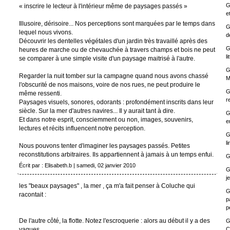
G
« inscrire le lecteur à l'intérieur même de paysages passés »
e
Illusoire, dérisoire... Nos perceptions sont marquées par le temps dans
G
lequel nous vivons.
d
Découvrir les dentelles végétales d'un jardin très travaillé après des
G
heures de marche ou de chevauchée à travers champs et bois ne peut
li
se comparer à une simple visite d'un paysage maitrisé à l'autre.
G
Regarder la nuit tomber sur la campagne quand nous avons chassé
M
l'obscurité de nos maisons, voire de nos rues, ne peut produire le
G
même ressenti.
r
Paysages visuels, sonores, odorants : profondément inscrits dans leur
siècle. Sur la mer d'autres navires... Il y aurait tant à dire.
G
Et dans notre esprit, consciemment ou non, images, souvenirs,
e
lectures et récits influencent notre perception.
G
l
Nous pouvons tenter d'imaginer les paysages passés. Petites
reconstitutions arbitraires. Ils appartiennent à jamais à un temps enfui.
G
Écrit par : Elisabeth.b | samedi, 02 janvier 2010
G
j
les "beaux paysages" , la mer , ça m'a fait penser à Coluche qui
G
racontait :
p
p
De l'autre côté, la flotte. Notez l'escroquerie : alors au début il y a des
G
vagues.
C