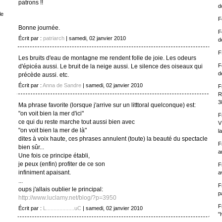
patrons !!
d
le
F
Bonne journée.
F
Écrit par :
patriarch
| samedi, 02 janvier 2010
d
F
Les bruits d'eau de montagne me rendent folle de joie. Les odeurs
F
d'épicéa aussi. Le bruit de la neige aussi. Le silence des oiseaux qui
d
précède aussi. etc.
Écrit par :
Anna de Sandre
| samedi, 02 janvier 2010
F
R
3
Ma phrase favorite (lorsque j'arrive sur un litttoral quelconque) est:
"on voit bien la mer d'ici"
F
ce qui du reste marche tout aussi bien avec
V
"on voit bien la mer de là"
l
dites à voix haute, ces phrases annulent (toute) la beauté du spectacle
F
bien sûr...
a
Une fois ce principe établi,
je peux (enfin) profiter de ce son
F
infiniment apaisant.
a
...
F
oups j'allais oublier le principal:
p
http://www.luclamy.net/blog/?p=3950
F
Écrit par :
L...................uC
| samedi, 02 janvier 2010
"