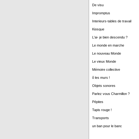
De visu
Impromptus
Interieurs-tables de travail
Kiosque
L'ai- je bien descendu ?
Le monde en marche
Le nouveau Monde
Le vieux Monde
Mémoire collective
ô les murs !
Objets sonores
Parlez vous Charmillon ?
Pépites
Tapis rouge !
Transports
un ban pour le banc