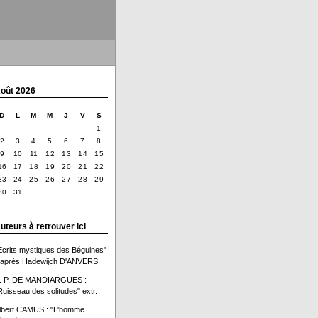
oût 2026
D
L
M
M
J
V
S
1
2
3
4
5
6
7
8
9
10
11
12
13
14
15
16
17
18
19
20
21
22
23
24
25
26
27
28
29
30
31
uteurs à retrouver ici
Ecrits mystiques des Béguines"
'après Hadewijch D'ANVERS
. P. DE MANDIARGUES :
Ruisseau des solitudes" extr.
lbert CAMUS : "L'homme