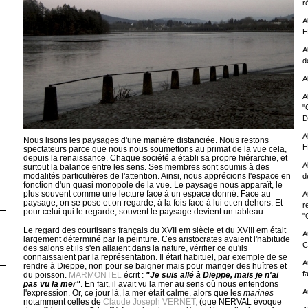
r
A
H
A
d
A
A
"
D
A
Nous lisons les paysages d'une manière distanciée. Nous restons
H
spectateurs parce que nous nous soumettons au primat de la vue cela,
depuis la renaissance. Chaque société a établi sa propre hiérarchie, et
A
surtout la balance entre les sens. Ses membres sont soumis à des
modalités particulières de l'attention. Ainsi, nous apprécions l'espace en
d
fonction d'un quasi monopole de la vue. Le paysage nous apparaît, le
plus souvent comme une lecture face à un espace donné. Face au
A
paysage, on se pose et on regarde, à la fois face à lui et en dehors. Et
r
pour celui qui le regarde, souvent le paysage devient un tableau.
"C
Le regard des courtisans français du XVII em siècle et du XVIII em était
A
largement déterminé par la peinture. Ces aristocrates avaient l'habitude
C
des salons et ils s'en allaient dans la nature, vérifier ce qu'ils
connaissaient par la représentation. Il était habituel, par exemple de se
A
rendre à Dieppe, non pour se baigner mais pour manger des huîtres et
f
du poisson.
MARMONTEL
écrit :
"Je suis allé à Dieppe, mais je n'ai
pas vu la mer"
. En fait, il avait vu la mer au sens où nous entendons
A
l'expression. Or, ce jour là, la mer était calme, alors que les
marines
notamment celles de
Claude Joseph VERNET,
(que NERVAL évoque