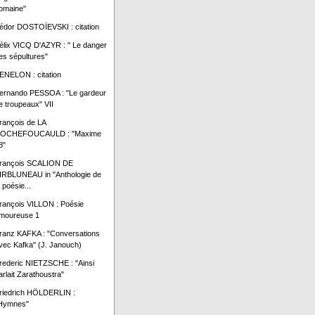
omaine"
édor DOSTOÏEVSKI : citation
élix VICQ D'AZYR : " Le danger
es sépultures"
ENELON : citation
ernando PESSOA : "Le gardeur
e troupeaux" VII
rançois de LA
OCHEFOUCAULD : "Maxime
8"
rançois SCALION DE
IRBLUNEAU in "Anthologie de
a poésie...
rançois VILLON : Poésie
moureuse 1
ranz KAFKA : "Conversations
vec Kafka" (J. Janouch)
rederic NIETZSCHE : "Ainsi
arlait Zarathoustra"
riedrich HÖLDERLIN :
Hymnes"