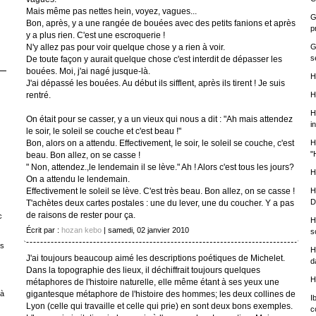
Mais même pas nettes hein, voyez, vagues...
G
Bon, après, y a une rangée de bouées avec des petits fanions et après
p
y a plus rien. C'est une escroquerie !
N'y allez pas pour voir quelque chose y a rien à voir.
G
s
De toute façon y aurait quelque chose c'est interdit de dépasser les
bouées. Moi, j'ai nagé jusque-là.
H
J'ai dépassé les bouées. Au début ils sifflent, après ils tirent ! Je suis
rentré.
H
H
On était pour se casser, y a un vieux qui nous a dit : "Ah mais attendez
i
le soir, le soleil se couche et c'est beau !"
Bon, alors on a attendu. Effectivement, le soir, le soleil se couche, c'est
H
"
beau. Bon allez, on se casse !
" Non, attendez.,le lendemain il se lève." Ah ! Alors c'est tous les jours?
H
On a attendu le lendemain.
Effectivement le soleil se lève. C'est très beau. Bon allez, on se casse !
H
D
T'achètes deux cartes postales : une du lever, une du coucher. Y a pas
de raisons de rester pour ça.
c
H
Écrit par :
hozan kebo
| samedi, 02 janvier 2010
s
es
H
J'ai toujours beaucoup aimé les descriptions poétiques de Michelet.
d
Dans la topographie des lieux, il déchiffrait toujours quelques
H
métaphores de l'histoire naturelle, elle même étant à ses yeux une
gigantesque métaphore de l'histoire des hommes; les deux collines de
 à
I
Lyon (celle qui travaille et celle qui prie) en sont deux bons exemples.
c