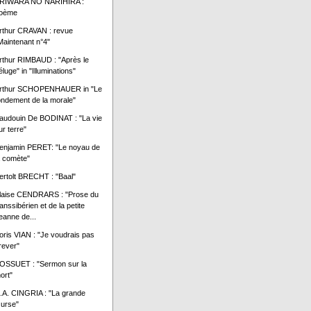
RIWARA NO NARIHIRA :
oème
rthur CRAVAN : revue
Maintenant n°4"
rthur RIMBAUD : "Après le
éluge" in "Illuminations"
rthur SCHOPENHAUER in "Le
ondement de la morale"
audouin De BODINAT : "La vie
ur terre"
enjamin PERET: "Le noyau de
a comète"
ertolt BRECHT : "Baal"
laise CENDRARS : "Prose du
ranssibérien et de la petite
eanne de...
oris VIAN : "Je voudrais pas
rever"
OSSUET : "Sermon sur la
ort"
.A. CINGRIA : "La grande
urse"