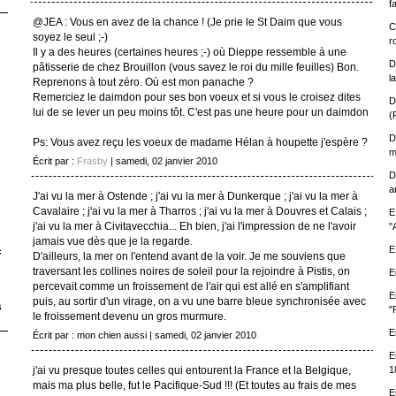
f
@JEA : Vous en avez de la chance ! (Je prie le St Daim que vous
C
soyez le seul ;-)
r
Il y a des heures (certaines heures ;-) où Dieppe ressemble à une
D
pâtisserie de chez Brouillon (vous savez le roi du mille feuilles) Bon.
l
Reprenons à tout zéro. Où est mon panache ?
Remerciez le daimdon pour ses bon voeux et si vous le croisez dites
D
lui de se lever un peu moins tôt. C'est pas une heure pour un daimdon
(
D
Ps: Vous avez reçu les voeux de madame Hélan à houpette j'espère ?
m
Écrit par :
Frasby
| samedi, 02 janvier 2010
D
a
J'ai vu la mer à Ostende ; j'ai vu la mer à Dunkerque ; j'ai vu la mer à
Cavalaire ; j'ai vu la mer à Tharros ; j'ai vu la mer à Douvres et Calais ;
E
j'ai vu la mer à Civitavecchia... Eh bien, j'ai l'impression de ne l'avoir
"
jamais vue dès que je la regarde.
E
c
D'ailleurs, la mer on l'entend avant de la voir. Je me souviens que
traversant les collines noires de soleil pour la rejoindre à Pistis, on
E
percevait comme un froissement de l'air qui est allé en s'amplifiant
E
puis, au sortir d'un virage, on a vu une barre bleue synchronisée avec
s
"
le froissement devenu un gros murmure.
E
Écrit par : mon chien aussi | samedi, 02 janvier 2010
E
j'ai vu presque toutes celles qui entourent la France et la Belgique,
1
mais ma plus belle, fut le Pacifique-Sud !!! (Et toutes au frais de mes
E