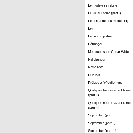
Le modèle se rebiffe
Le vie sur terre (part I)
Les errances du modèle (II)
Loin
Lucien du plateau
L’étranger
Mes nuits sans Oscar Wilde
Nid d’amour
Notre rêve
Plus loin
Prélude à l'effeuillement
Quelques heures avant la nuit
(part II)
Quelques heures avant la nuit
(part III)
September (part I)
September (part II)
September (part III)