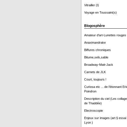
Vitrailler (I)
Voyage en Toussaint(s)
Blogosphère
Amateur d'art-Lunettes rouges
Anaximandrake
Biffures chroniques
Bitume,sels,sable
Broadway-Matt-Jack
Carnets de JLK
Court, toujours !
Curiosa etc ... de l'étonnant Eri
Poindron
Description du ciel (Les collag
de Thaddée)
Electroscopie
Enjeux sur images (art § essai
Lyon )