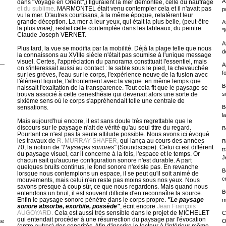
A
dans "Voyage en Orient",) figuraient la mer démontée, celle du naufrage
et du sublime
. MARMONTEL était venu contempler cela et il n'avait pas
p
vu la mer. D'autres courtisans, à la même époque, relatèrent leur
grande déception. La mer à leur yeux, qui était la plus belle, (peut-être
A
la plus
vraie)
, restait celle contemplée dans les tableaux, du peintre
"
Claude Joseph VERNET.
A
Plus tard, la vue se modifia par la mobilité. Déjà la plage telle que nous
d
la connaissons au XVIIIe siècle n'était pas soumise à l'unique message
visuel. Certes, l'appréciation du panorama constituait l'essentiel, mais
A
on s'interessait aussi au contact : le sable sous le pied, la chevauchée
f
sur les grèves, l'eau sur le corps, l'expérience neuve de la fusion avec
l'élément liquide, l'affrontement avec la vague en même temps que
B
naissait l'exaltation de la transparence. Tout cela fit que le paysage se
trouva associé à cette cenesthésie qui devenait alors une sorte de
s
sixième sens où le corps s'appréhendait telle une centrale de
sensations.
B
l
Mais aujourd'hui encore, il est sans doute très regrettable que le
discours sur le paysage n'ait de vérité qu'au seul titre du regard.
B
Pourtant ce n'est pas la seule attitude possible. Nous avons ici évoqué
les travaux de
R. MURRAY SHAFER,
qui lança au cours des années
B
70, la notion de
"Paysages sonores"
(Soundscape). Celui ci est différent
t
du paysage visuel, car il concerne à la fois, l'espace et le temps. Or
J
chacun sait qu'aucune configuration sonore n'est durable. A part
quelques bruits continus, le fond sonore n'existe pas. En revanche
B
lorsque nous contemplons un espace, il se peut qu'il soit animé de
c
mouvements, mais celui n'en reste pas moins sous nos yeux. Nous
savons presque à coup sûr, ce que nous regardons. Mais quand nous
B
entendons un bruit, il est souvent difficile d'en reconnaître la source.
Enfin le paysage sonore pénètre dans le corps propre.
"Le paysage
m
sonore absorbe, exorbite, possède"
, écrit encore
Jean François
AUGOYARD.
Cela est aussi très sensible dans le projet de MICHELET
C
qui entendait procéder à une résurrection du paysage par l'évocation
O
se
(entre autres) des sonorités. Afin d'inscrire le lecteur à l'intérieur même