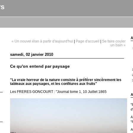
rs
A
« Un nouvel élan à partir d'aujourd'hui
|
Page d'accueil
|
Se faire couler
un bain »
samedi, 02 janvier 2010
Ce qu'on entend par paysage
"La vraie horreur de la nature consiste à préférer sincèrement les
tableaux aux paysages, et les confitures aux fruits"
Les FRERES GONCOURT : "Journal tome 1, 10 Juillet 1865
A
"
d
A
"
A