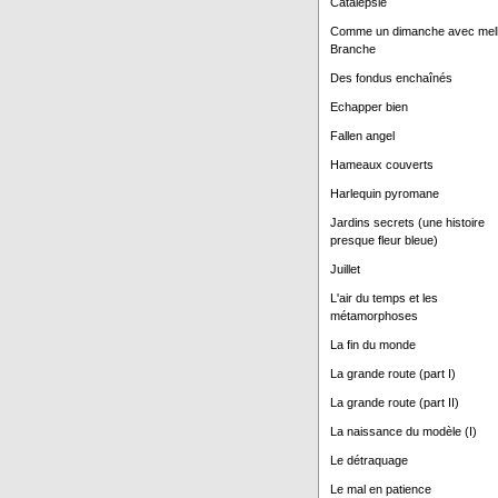
Catalepsie
Comme un dimanche avec mel
Branche
Des fondus enchaînés
Echapper bien
Fallen angel
Hameaux couverts
Harlequin pyromane
Jardins secrets (une histoire
presque fleur bleue)
Juillet
L'air du temps et les
métamorphoses
La fin du monde
La grande route (part I)
La grande route (part II)
La naissance du modèle (I)
Le détraquage
Le mal en patience