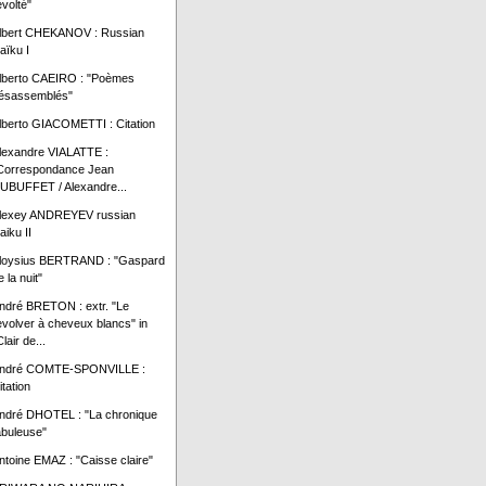
évolté"
lbert CHEKANOV : Russian
aïku I
lberto CAEIRO : "Poèmes
ésassemblés"
lberto GIACOMETTI : Citation
lexandre VIALATTE :
Correspondance Jean
UBUFFET / Alexandre...
lexey ANDREYEV russian
aiku II
loysius BERTRAND : "Gaspard
e la nuit"
ndré BRETON : extr. "Le
evolver à cheveux blancs" in
lair de...
ndré COMTE-SPONVILLE :
itation
ndré DHOTEL : "La chronique
abuleuse"
ntoine EMAZ : "Caisse claire"