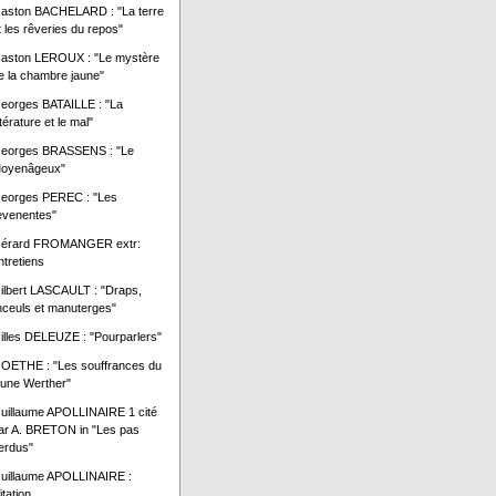
aston BACHELARD : "La terre
t les rêveries du repos"
aston LEROUX : "Le mystère
e la chambre jaune"
eorges BATAILLE : "La
ttérature et le mal"
eorges BRASSENS : "Le
oyenâgeux"
eorges PEREC : "Les
evenentes"
érard FROMANGER extr:
ntretiens
ilbert LASCAULT : "Draps,
inceuls et manuterges"
illes DELEUZE : "Pourparlers"
OETHE : "Les souffrances du
eune Werther"
uillaume APOLLINAIRE 1 cité
ar A. BRETON in "Les pas
erdus"
uillaume APOLLINAIRE :
itation