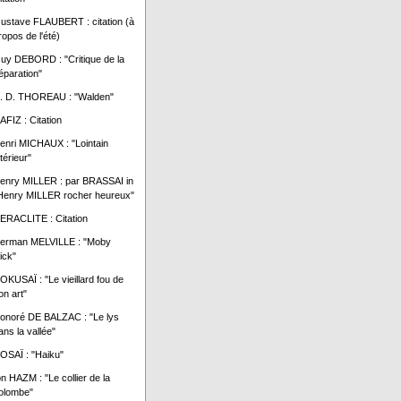
ustave FLAUBERT : citation (à
ropos de l'été)
uy DEBORD : "Critique de la
éparation"
. D. THOREAU : "Walden"
AFIZ : Citation
enri MICHAUX : "Lointain
ntérieur"
enry MILLER : par BRASSAI in
Henry MILLER rocher heureux"
ERACLITE : Citation
erman MELVILLE : "Moby
ick"
OKUSAÏ : "Le vieillard fou de
on art"
onoré DE BALZAC : "Le lys
ans la vallée"
OSAÏ : "Haiku"
bn HAZM : "Le collier de la
olombe"