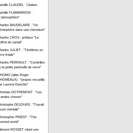
amille CLAUDEL : Citation
amille FLAMMARION :
L'atmosphère"
harles BAUDELAIRE : "Un
émisphère dans une chevelure"
harles CROS : préface "Le
offret de santal"
harles JULIET : "Ténèbres en
erre froide"
harles PERRAULT : "Cendrillon
u la petite pantoufle de verre"
HOMO (alias Roger
HOMEAUX) : "propos recueillis
ar Laurent Danchin"
hristian DOTREMONT : "Les
randes choses"
hristophe DEJOURS : "Travail
sure mentale"
hristopher PRIEST : "The
nverted world"
lément ROSSET citant une