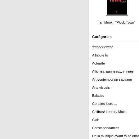
Ian Monk : "Plouk Town"
Catégories
???????????
A tribute to
Actualité
Affiches, panneaux, vitrines
Art contemporain sauvage
Arts visuels
Balades
Certains jours ...
Chiffres/ Lettres/ Mots
Ciels
Correspondances
De la musique avant toute cho