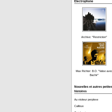
Electrophone
Archive: "Restriction"
Max Richter: B.O. "Valse ave
Bachir"
Nouvelles et autres petite
histoires
Au visiteur perplexe
Cailloux