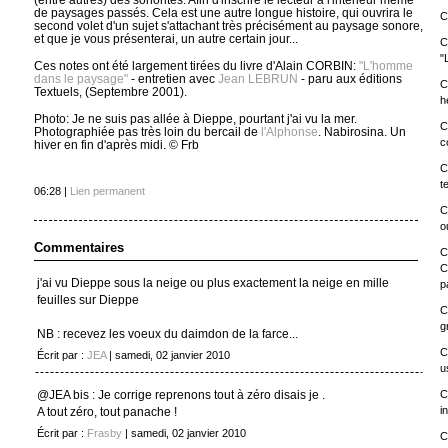
de paysages passés. Cela est une autre longue histoire, qui ouvrira le
C
second volet d'un sujet s'attachant très précisément au paysage sonore,
et que je vous présenterai, un autre certain jour...
C
"
Ces notes ont été largement tirées du livre d'Alain CORBIN:
"L'homme
dans le paysage"
- entretien avec
Jean LEBRUN
- paru aux éditions
C
Textuels, (Septembre 2001).
h
Photo: Je ne suis pas allée à Dieppe, pourtant j'ai vu la mer.
C
Photographiée pas très loin du bercail de
l'Alphonse
. Nabirosina. Un
c
hiver en fin d'après midi. © Frb
C
t
06:28 |
Lien permanent
C
o
Commentaires
C
C
j'ai vu Dieppe sous la neige ou plus exactement la neige en mille
p
feuilles sur Dieppe
C
g
NB : recevez les voeux du daimdon de la farce...
C
Écrit par :
JEA
| samedi, 02 janvier 2010
u
@JEA bis : Je corrige reprenons tout à zéro disais je .
C
i
A tout zéro, tout panache !
Écrit par :
Frasby
| samedi, 02 janvier 2010
C