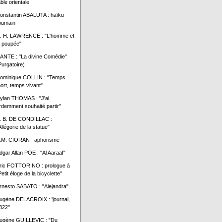
able orientale
onstantin ABALUTA : haïku
oumain
. H. LAWRENCE : "L'homme et
a poupée"
ANTE : "La divine Comédie"
Purgatoire)
ominique COLLIN : "Temps
ort, temps vivant"
ylan THOMAS : "J'ai
rdemment souhaité partir"
. B. DE CONDILLAC :
Allégorie de la statue"
.M. CIORAN : aphorisme
dgar Allan POE : "Al Aaraaf"
ric FOTTORINO : prologue à
Petit éloge de la bicyclette"
rnesto SABATO : "Alejandra"
ugène DELACROIX : 'journal,
822"
ugène GUILLEVIC : "Du