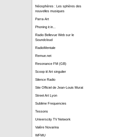
Néosphères : Les sphères des
nouvelles musiques
Parra-Art
Phoning it in...
Radio Bellevue Web sur le
Soundcloud
RadioMentale
Remue.net
Resonance FM (GB)
Scoop it/ Art singulier
Silence Radio
Site Officiel de Jean-Louis Murat
Street Art Lyon
Sublime Frequencies
Tessons
Universcity TV Network
Valère Novarina
WFMU