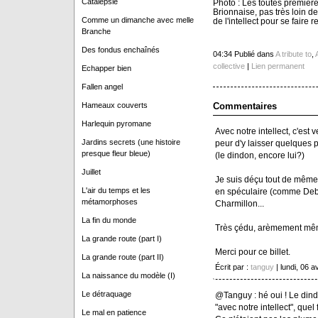
Catalepsie
Photo : Les toutes premières
Brionnaise, pas très loin de 
Comme un dimanche avec melle
de l'intellect pour se faire 
Branche
Des fondus enchaînés
04:34 Publié dans
A tribute to
,
collective
|
Lien permanent
Echapper bien
Fallen angel
Commentaires
Hameaux couverts
Harlequin pyromane
Avec notre intellect, c'est v
Jardins secrets (une histoire
peur d'y laisser quelques 
presque fleur bleue)
(le dindon, encore lui?)
Juillet
Je suis déçu tout de même 
L'air du temps et les
en spéculaire (comme Debo
métamorphoses
Charmillon...
La fin du monde
Très çédu, arèmement mêm
La grande route (part I)
Merci pour ce billet.
La grande route (part II)
Écrit par :
tanguy
| lundi, 06 a
La naissance du modèle (I)
Le détraquage
@Tanguy : hé oui ! Le din
"avec notre intellect", quel 
Le mal en patience