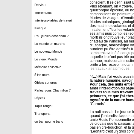
conscient. Il se définissai
De visu
Plus étonnant, on y trouve,
quelconque épicerie, ou no
Impromptus
compositions de peinture, d
études de visages, d'émot
Interieurs-tables de travail
études botaniques, géolog
des machines volantes et de
Kiosque
initialement "feuilles volan
ses amis puis compilés (so
L'ai- je bien descendu ?
mort) ils ont trouvé leur pl
chateau de Windsor, au mu
Le monde en marche
d'Espagne, bibliothèque Amb
auraient pu être destinés à 
Le nouveau Monde
semblent avoir été conçu pou
laquelle ils n'ont pas été p
Le vieux Monde
connue, mais certains estim
prête à les recevoir, notam
Mémoire collective
les travaux anatomiques.
ô les murs !
"(…) Mais j’ai voulu auss
la nature humaine, savoir c
Objets sonores
Pour cela, des nuits entiè
ainsi l’interdiction du pap
Parlez vous Charmillon ?
travers tous mes travaux 
peintures, ce que j’ai che
Pépites
mystère de la nature hum
"Carnets".
Tapis rouge !
La nuit passait. Le jour se 
Transports
quand j'entendis claquer la 
amie Rosie Pomponnette en l
un ban pour le banc
Je croyais que tu passais la
bas en tire-bouchon, et la g
"Leonard c'est un gros connar