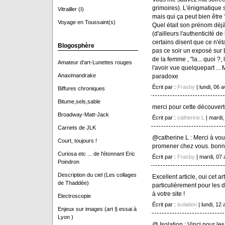
grimoires). L'énigmatique so
Vitrailler (I)
mais qui ça peut bien être 
Voyage en Toussaint(s)
Quel était son prénom déjà
(d'ailleurs l'authenticité de
certains disent que ce n'éta
Blogosphère
pas ce soir un exposé sur 
de la femme , "la... quoi ?, 
Amateur d'art-Lunettes rouges
l'avoir vue quelquepart ... 
Anaximandrake
paradoxe
Écrit par :
Frasby
| lundi, 06 a
Biffures chroniques
Bitume,sels,sable
merci pour cette découverte
Broadway-Matt-Jack
Écrit par :
catherine L
| mardi,
Carnets de JLK
@catherine L : Merci à vou
Court, toujours !
promener chez vous. bonne 
Curiosa etc ... de l'étonnant Eric
Écrit par :
Frasby
| mardi, 07 
Poindron
Description du ciel (Les collages
Excellent article, oui cet a
de Thaddée)
particulièrement pour les 
à votre site !
Electroscopie
Écrit par :
isolation
| lundi, 12 
Enjeux sur images (art § essai à
Lyon )
@ Isolation : Vinci pour le