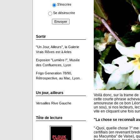
S'inscrire
Se désinscrire
Sortir
"Un Jour, Ailleurs", la Galerie
Vrais Rêves est à Arles
Exposion "Lumière !", Musée
des Confluences, Lyon
Frigo Generation 78/90,
Rétrospective, au Mac, Lyon.
Un jour, ailleurs
Voilà donc, sur la trame de
cette courte phrase achevan
amoureuse de ce bon Léona
Versailles Rive Gauche
un sou), si nos lecteurs, lec
vite en cliquant une fois sur
Tête de lecture
"La chose se reconnaît ave
"-Quoi, quelle chose ?" me
certifiais (en revenant bre
au Macumba" de Vaise), que l'