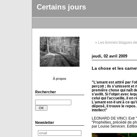
Certains jours
« Les bonnes blagues de 
jeudi, 02 avril 2009
La chose et les carne
À propos
"L'amant est attiré par l'
perçoit ; ils s'unissent et
première chose qui naît de 
Rechercher
s'avilit. Si l'objet avec le
celui qui l'accueille, il en 
L'amant est-il uni à ce qu'i
déposé, il trouve le repos
intellect"
LEONARD DE VINCI. Extr "C
"Prophéties, précédé de phil
Newsletter
par Louise Servicen. Editi