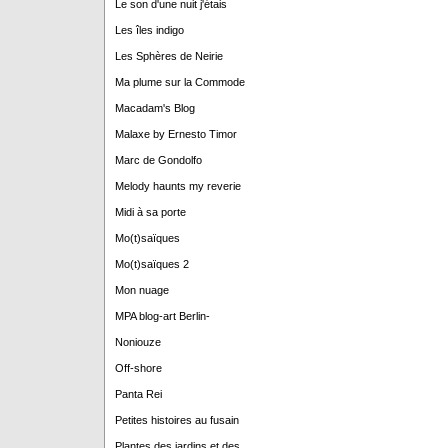
Le son d'une nuit j'étais
Les îles indigo
Les Sphères de Neirie
Ma plume sur la Commode
Macadam's Blog
Malaxe by Ernesto Timor
Marc de Gondolfo
Melody haunts my reverie
Midi à sa porte
Mo(t)saïques
Mo(t)saïques 2
Mon nuage
MPA blog-art Berlin-
Noniouze
Off-shore
Panta Rei
Petites histoires au fusain
Plantes des jardins et des