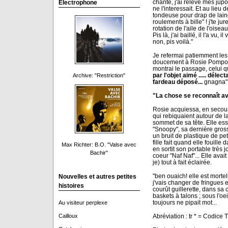
chanté, j'ai relevé mes jup
Electrophone
ne l'interessait. Et au lieu 
tondeuse pour drap de laine
roulements à bille" ! j'te jure
rotation de l'aile de l'oise
Pis là, j'ai baillé, il l'a vu, 
non, pis voilà."
Je refermai patiemment les "
doucement à Rosie Pomponnet
montrai le passage, celui q
par l'objet aimé .....
délectat
Archive: "Restriction"
fardeau déposé...
gnagna" p
"La chose se reconnaît ave
Rosie acquiessa, en secoua
qui rebiquaient autour de la
sommet de sa tête. Elle ess
"Snoopy", sa dernière grosse
un bruit de plastique de pet
fille fait quand elle fouil
Max Richter: B.O. "Valse avec
en sortit son portable très
Bachir"
coeur "Naf Naf"... Elle avait
je) tout à fait éclairée.
"ben ouaich! elle est mortell
Nouvelles et autres petites
j'vais changer de fringues e
histoires
courût guillerette, dans s
baskets à talons ; sous l'
toujours ne pipait mot...
Au visiteur perplexe
Abréviation : tr * = Codice T
Cailloux