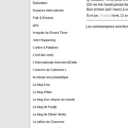
Epistolaire
(On ne me l'avait jamais fait
Bon et bien soit ! merci à v
Espaces interculturels
Écrit par :
frasby
| lundi, 12 av
Folk § Dreams
gmc
Les commentaires sont fer
Irregular by Ernest Timor
Jetzt Happening
L'arbre à Palabres
L'exil des mots
L'Internationale IntersterstiCielle
L'univers de Catherine L
la-minute-encyclopédique
Le blog à luc
Le blog d'Alex
Le blog d'un citoyen du monde
Le blog de Feuilly
Le blog de Olivier Verley
Le piéton de Charonne