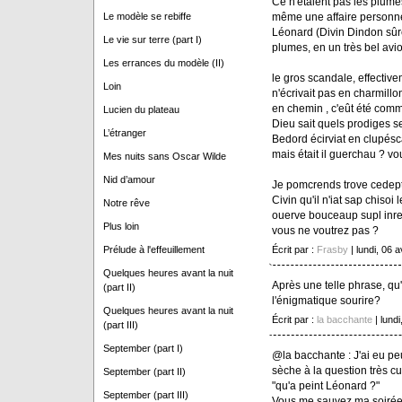
Ce n'étaient pas les plumes 
même une affaire personnel
Le modèle se rebiffe
Léonard (Divin Dindon sûr
Le vie sur terre (part I)
plumes, en un très bel avio
Les errances du modèle (II)
le gros scandale, effectiveme
Loin
n'écrivait pas en charmill
en chemin , c'eût été comm
Lucien du plateau
Dieu sait quels prodiges ser
L’étranger
Bedord écirviat en clupéscai
mais était il guerchau ? vo
Mes nuits sans Oscar Wilde
Nid d’amour
Je pomcrends trove cedept
Civin qu'il n'iat sap chisoi
Notre rêve
ouerve bouceaup supl inre
Plus loin
vous ne voutrez pas ?
Écrit par :
Frasby
| lundi, 06 a
Prélude à l'effeuillement
Quelques heures avant la nuit
Après une telle phrase, qu
(part II)
l'énigmatique sourire?
Quelques heures avant la nuit
Écrit par :
la bacchante
| lundi
(part III)
September (part I)
@la bacchante : J'ai eu pe
sèche à la question très cul
September (part II)
"qu'a peint Léonard ?"
September (part III)
Vous me sauvez ma soirée 