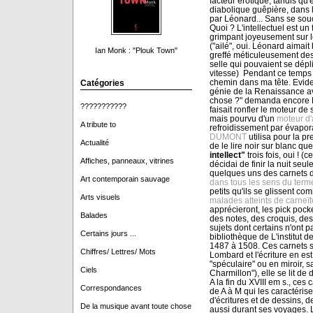
facteur érotique, tandis qu
diabolique guêpière, dans 
par Léonard... Sans se soucie
Quoi ? L'intellectuel est un
grimpant joyeusement sur l
("ailé", oui. Léonard aimait 
Ian Monk : "Plouk Town"
greffé méticuleusement des
selle qui pouvaient se dépl
vitesse) Pendant ce temps l
chemin dans ma tête. Evid
Catégories
génie de la Renaissance av
chose ?" demanda encore 
???????????
faisait ronfler le moteur de
mais pourvu d'un
moteur d'
A tribute to
refroidissement par évapora
DUMONT
utilisa pour la pr
Actualité
de le lire noir sur blanc qu
intellect"
trois fois, oui ! (c
Affiches, panneaux, vitrines
décidai de finir la nuit seule
quelques uns des carnets d
Art contemporain sauvage
dans tous les sens du term
petits qu'ils se glissent c
Arts visuels
malades atteints de carneït
apprécieront, les pick pock
Balades
des notes, des croquis, des
sujets dont certains n'ont 
Certains jours ...
bibliothèque de L'institut 
1487 à 1508. Ces carnets so
Chiffres/ Lettres/ Mots
Lombard et l'écriture en es
"spéculaire" ou en miroir, 
Ciels
Charmillon"), elle se lit d
A la fin du XVIII em s., ces
Correspondances
de A à M qui les caractéri
d'écritures et de dessins, 
De la musique avant toute chose
aussi durant ses voyages. L'