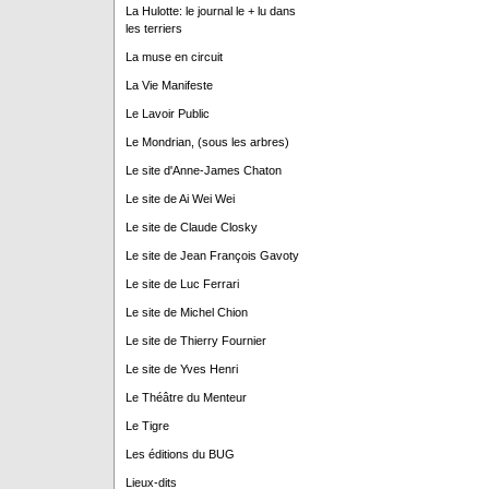
La Hulotte: le journal le + lu dans
les terriers
La muse en circuit
La Vie Manifeste
Le Lavoir Public
Le Mondrian, (sous les arbres)
Le site d'Anne-James Chaton
Le site de Ai Wei Wei
Le site de Claude Closky
Le site de Jean François Gavoty
Le site de Luc Ferrari
Le site de Michel Chion
Le site de Thierry Fournier
Le site de Yves Henri
Le Théâtre du Menteur
Le Tigre
Les éditions du BUG
Lieux-dits