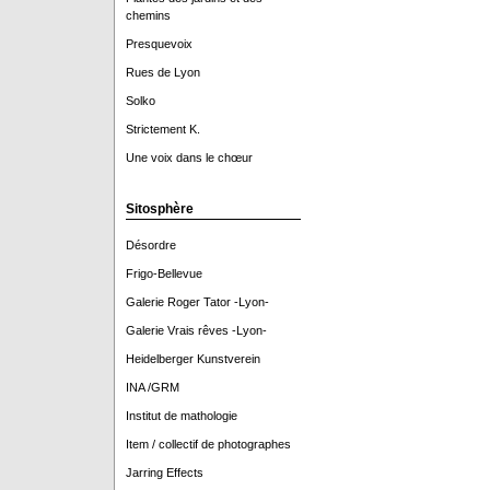
chemins
Presquevoix
Rues de Lyon
Solko
Strictement K.
Une voix dans le chœur
Sitosphère
Désordre
Frigo-Bellevue
Galerie Roger Tator -Lyon-
Galerie Vrais rêves -Lyon-
Heidelberger Kunstverein
INA /GRM
Institut de mathologie
Item / collectif de photographes
Jarring Effects