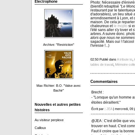
Electrophone
Photo: Nécessaire d'énivré
(bientôt rebaptisé
"Le Mond
restaurant par le talentueux
d'adorables), un lieu situ
arrondissement à Lyon, et 
maison. De cela je reparlerai
chaleureux et
le mojito
si e
l'été sans aller s'y lover et
arbres. A suivre donc. phot
alors que nous ne sommes 
sagacité. Mais oui ! l'alcool
Archive: "Restriction"
l'ivresse !...)
02:50 Publié dans
A tribute to
,
tables de travail
,
Mémoire colle
Commentaires
Max Richter: B.O. "Valse avec
Bachir"
Brecht :
- "Lorsque qu'un homme ass
étoiles déraillent."
Nouvelles et autres petites
Écrit par :
JEA
| mercredi, 09 
histoires
Au visiteur perplexe
@JEA : C'est drôle que vous 
trouver en haut. C'est co
Cailloux
Faut il croire que la bonne