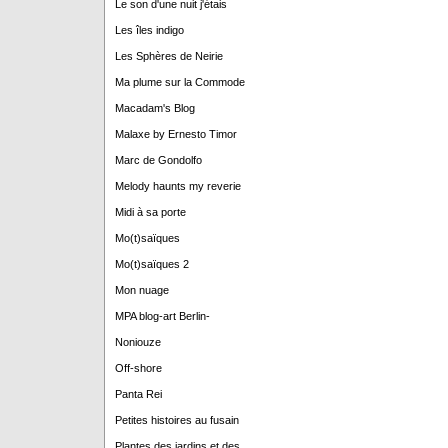
Le son d'une nuit j'étais
Les îles indigo
Les Sphères de Neirie
Ma plume sur la Commode
Macadam's Blog
Malaxe by Ernesto Timor
Marc de Gondolfo
Melody haunts my reverie
Midi à sa porte
Mo(t)saïques
Mo(t)saïques 2
Mon nuage
MPA blog-art Berlin-
Noniouze
Off-shore
Panta Rei
Petites histoires au fusain
Plantes des jardins et des