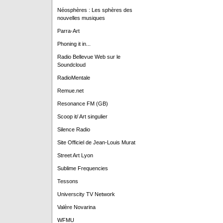
Néosphères : Les sphères des
nouvelles musiques
Parra-Art
Phoning it in...
Radio Bellevue Web sur le
Soundcloud
RadioMentale
Remue.net
Resonance FM (GB)
Scoop it/ Art singulier
Silence Radio
Site Officiel de Jean-Louis Murat
Street Art Lyon
Sublime Frequencies
Tessons
Universcity TV Network
Valère Novarina
WFMU