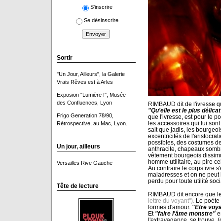
S'inscrire
Se désinscrire
Sortir
"Un Jour, Ailleurs", la Galerie
Vrais Rêves est à Arles
Exposion "Lumière !", Musée
des Confluences, Lyon
RIMBAUD dit de l'ivresse qu
"Qu'elle est le plus délica
Frigo Generation 78/90,
que l'ivresse, est pour le p
les accessoires qui lui son
Rétrospective, au Mac, Lyon.
sait que jadis, les bourgeoi
excentricités de l'aristocrat
possibles, des costumes de
Un jour, ailleurs
anthracite, chapeaux sombr
vêtement bourgeois dissimul
homme utilitaire, au pire ce
Versailles Rive Gauche
Au contraire le corps ivre s
maladresses et on ne peut l
perdu pour toute utilité soci
Tête de lecture
RIMBAUD dit encore que le
lettre du voyant").
Le poète d
formes d'amour.
"Etre voya
Et
"faire l'âme monstre"
e
l'extravagance se trouve, (