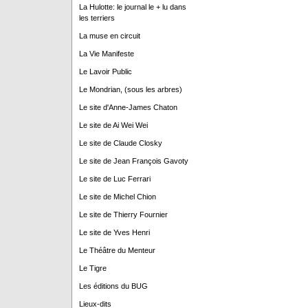
La Hulotte: le journal le + lu dans
les terriers
La muse en circuit
La Vie Manifeste
Le Lavoir Public
Le Mondrian, (sous les arbres)
Le site d'Anne-James Chaton
Le site de Ai Wei Wei
Le site de Claude Closky
Le site de Jean François Gavoty
Le site de Luc Ferrari
Le site de Michel Chion
Le site de Thierry Fournier
Le site de Yves Henri
Le Théâtre du Menteur
Le Tigre
Les éditions du BUG
Lieux-dits