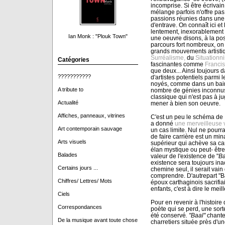
incomprise. Si être écrivain
mélange parfois n'offre pa
passions réunies dans une
d'entrave. On connaît ici et 
lentement, inexorablement g
Ian Monk : "Plouk Town"
une oeuvre disons, à la po
parcours fort nombreux, on 
grands mouvements artisti
Surréalisme,
du
Situationn
Catégories
fascinantes comme
Franci
que deux... Ainsi toujours 
???????????
d'artistes potentiels parmi
noyés, comme dans un bain
A tribute to
nombre de génies inconnus. Et
classique qui n'est pas à jug
Actualité
mener à bien son oeuvre.
Affiches, panneaux, vitrines
C'est un peu le schéma de
a donné
une merveilleuse v
Art contemporain sauvage
un cas limite. Nul ne pourra
de faire carrière est un min
Arts visuels
supérieur qui achève sa car
élan mystique ou peut- être
Balades
valeur de l'existence de "
Ba
existence sera toujours ina
Certains jours ...
chemine seul, il serait vain
comprendre. D'autrepart "Baa
Chiffres/ Lettres/ Mots
époux carthaginois sacrifia
enfants, c'est à dire le meil
Ciels
Pour en revenir à l'histoire
Correspondances
poète qui se perd, une sorte
été conservé
. "Baal"
chante
De la musique avant toute chose
charretiers située près d'un