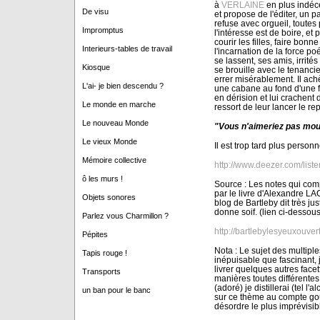
à
VERLAINE
en plus indéce
De visu
et propose de l'éditer, un p
refuse avec orgueil, toutes
Impromptus
l'intéresse est de boire, et
courir les filles, faire bonn
Interieurs-tables de travail
l'incarnation de la force po
se lassent, ses amis, irrité
Kiosque
se brouille avec le tenancie
errer misérablement. Il ac
L'ai- je bien descendu ?
une cabane au fond d'une f
en dérision et lui crachent d
Le monde en marche
ressort de leur lancer le r
Le nouveau Monde
"Vous n'aimeriez pas mour
Le vieux Monde
Il est trop tard plus perso
Mémoire collective
http://www.deezer.com/lis
ô les murs !
Source : Les notes qui comp
par le livre d'Alexandre L
Objets sonores
blog de Bartleby dit très jus
donne soif. (lien ci-dessous
Parlez vous Charmillon ?
http://bartlebylesyeuxouver
Pépites
Nota : Le sujet des multiples
Tapis rouge !
inépuisable que fascinant,
livrer quelques autres facett
Transports
manières toutes différentes 
(adoré) je distillerai (tel l'
un ban pour le banc
sur ce thème au compte gout
désordre le plus imprévisib