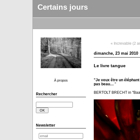
Certains jours
« Increvable (2 a
dimanche, 23 mai 2010
Le livre tangue
"Je veux être un éléphant 
À propos
pas beau…
"
BERTOLT BRECHT in "Baal"
Rechercher
Newsletter