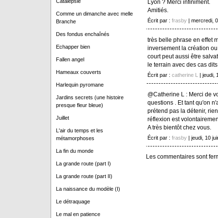
Catalepsie
Lyon ? Merci infiniment.
Amitiés.
Comme un dimanche avec melle
Écrit par :
frasby
| mercredi, 0
Branche
Des fondus enchaînés
très belle phrase en effet m
Echapper bien
inversement la création ou l
court peut aussi être salva
Fallen angel
le terrain avec des cas dits 
Hameaux couverts
Écrit par :
catherine L
| jeudi, 
Harlequin pyromane
@Catherine L : Merci de v
Jardins secrets (une histoire
questions . Et tant qu'on n
presque fleur bleue)
prétend pas la détenir, rien
Juillet
réflexion est volontairemen
A très bientôt chez vous.
L'air du temps et les
Écrit par :
frasby
| jeudi, 10 ju
métamorphoses
La fin du monde
Les commentaires sont fer
La grande route (part I)
La grande route (part II)
La naissance du modèle (I)
Le détraquage
Le mal en patience