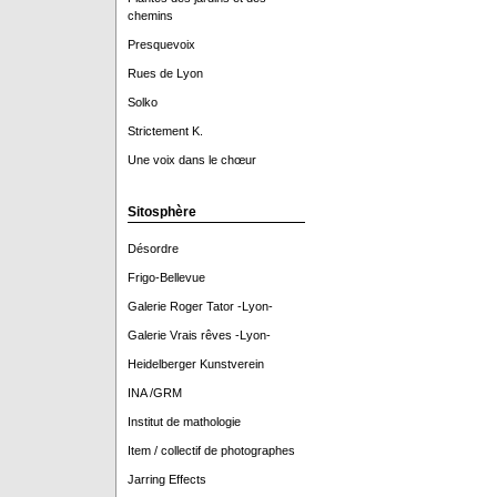
chemins
Presquevoix
Rues de Lyon
Solko
Strictement K.
Une voix dans le chœur
Sitosphère
Désordre
Frigo-Bellevue
Galerie Roger Tator -Lyon-
Galerie Vrais rêves -Lyon-
Heidelberger Kunstverein
INA /GRM
Institut de mathologie
Item / collectif de photographes
Jarring Effects