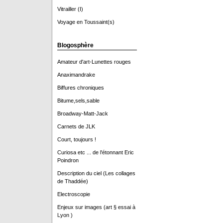
Vitrailler (I)
Voyage en Toussaint(s)
Blogosphère
Amateur d'art-Lunettes rouges
Anaximandrake
Biffures chroniques
Bitume,sels,sable
Broadway-Matt-Jack
Carnets de JLK
Court, toujours !
Curiosa etc ... de l'étonnant Eric
Poindron
Description du ciel (Les collages
de Thaddée)
Electroscopie
Enjeux sur images (art § essai à
Lyon )