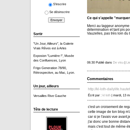
S'inscrire
Se désinscrire
Ce qui s'appelle "marquer 
Merci au taggeur anonyme (
détermination et tant pis 
Vauzelles, pas très loin du
Sortir
"Un Jour, Ailleurs", la Galerie
Vrais Rêves est à Arles
Exposion "Lumière !", Musée
des Confluences, Lyon
06:30 Publié dans
De visu
|
Li
Frigo Generation 78/90,
Rétrospective, au Mac, Lyon.
Commentaires
Un jour, ailleurs
http://kl-loth-dailylife.hau
Écrit par :
kl loth
| mardi, 13 m
Versailles Rive Gauche
c'est un croisement de regar
Tête de lecture
cette image de ton blog m
car si je l'avais vue avant,j
j'ai donc une bonne distanc
mais c'est tout de même ét