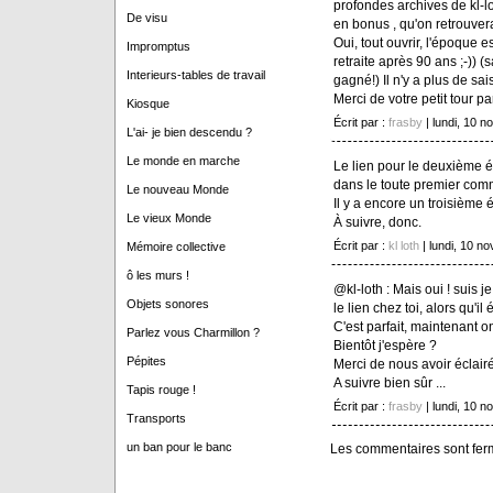
profondes archives de kl-lo
De visu
en bonus , qu'on retrouver
Oui, tout ouvrir, l'époque 
Impromptus
retraite après 90 ans ;-)) 
Interieurs-tables de travail
gagné!) Il n'y a plus de sai
Merci de votre petit tour par
Kiosque
Écrit par :
frasby
| lundi, 10 
L'ai- je bien descendu ?
Le monde en marche
Le lien pour le deuxième ép
dans le toute premier comm
Le nouveau Monde
Il y a encore un troisième 
Le vieux Monde
À suivre, donc.
Écrit par :
kl loth
| lundi, 10 n
Mémoire collective
ô les murs !
@kl-loth : Mais oui ! suis j
Objets sonores
le lien chez toi, alors qu'il
C'est parfait, maintenant on
Parlez vous Charmillon ?
Bientôt j'espère ?
Pépites
Merci de nous avoir éclairé
A suivre bien sûr ...
Tapis rouge !
Écrit par :
frasby
| lundi, 10 
Transports
un ban pour le banc
Les commentaires sont fer