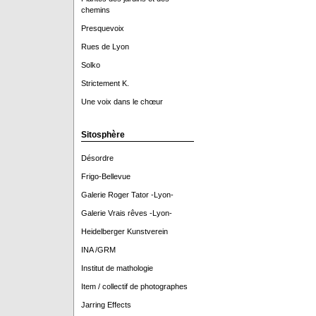
chemins
Presquevoix
Rues de Lyon
Solko
Strictement K.
Une voix dans le chœur
Sitosphère
Désordre
Frigo-Bellevue
Galerie Roger Tator -Lyon-
Galerie Vrais rêves -Lyon-
Heidelberger Kunstverein
INA /GRM
Institut de mathologie
Item / collectif de photographes
Jarring Effects