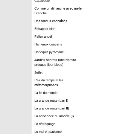
Catalepsie
Comme un dimanche avec melle
Branche
Des fondus enchaînés
Echapper bien
Fallen angel
Hameaux couverts
Harlequin pyromane
Jardins secrets (une histoire
presque fleur bleue)
Juillet
L'air du temps et les
métamorphoses
La fin du monde
La grande route (part I)
La grande route (part II)
La naissance du modèle (I)
Le détraquage
Le mal en patience