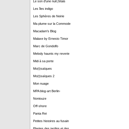
Le son d'une nuit j'étais
Les îles indigo
Les Sphères de Neirie
Ma plume sur la Commode
Macadam's Blog
Malaxe by Ernesto Timor
Marc de Gondolfo
Melody haunts my reverie
Midi à sa porte
Mo(t)saïques
Mo(t)saïques 2
Mon nuage
MPA blog-art Berlin-
Noniouze
Off-shore
Panta Rei
Petites histoires au fusain
Plantes des jardins et des