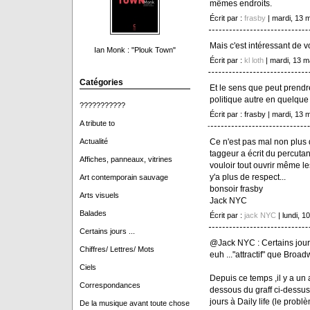
mêmes endroits.
Écrit par :
frasby
| mardi, 13 
Mais c'est intéressant de v
Ian Monk : "Plouk Town"
Écrit par :
kl loth
| mardi, 13 m
Catégories
Et le sens que peut prendr
politique autre en quelque
???????????
Écrit par : frasby | mardi, 13 
A tribute to
Ce n'est pas mal non plus 
Actualité
taggeur a écrit du percutant
Affiches, panneaux, vitrines
vouloir tout ouvrir même l
y'a plus de respect...
Art contemporain sauvage
bonsoir frasby
Arts visuels
Jack NYC
Balades
Écrit par :
jack NYC
| lundi, 
Certains jours ...
@Jack NYC : Certains jour
Chiffres/ Lettres/ Mots
euh ..."attractif" que Broadwa
Ciels
Depuis ce temps ,il y a un 
Correspondances
dessous du graff ci-dessus
jours à Daily life (le prob
De la musique avant toute chose