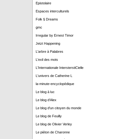
Epistolaire
Espaces interculturels
Folk § Dreams
gmc
Irregular by Ernest Timor
Jetzt Happening
L'arbre à Palabres
L'exil des mots
L'Internationale IntersterstiCielle
L'univers de Catherine L
la-minute-encyclopédique
Le blog à luc
Le blog d'Alex
Le blog d'un citoyen du monde
Le blog de Feuilly
Le blog de Olivier Verley
Le piéton de Charonne