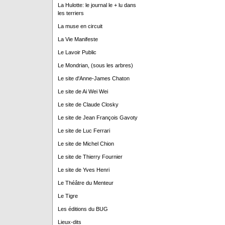
La Hulotte: le journal le + lu dans
les terriers
La muse en circuit
La Vie Manifeste
Le Lavoir Public
Le Mondrian, (sous les arbres)
Le site d'Anne-James Chaton
Le site de Ai Wei Wei
Le site de Claude Closky
Le site de Jean François Gavoty
Le site de Luc Ferrari
Le site de Michel Chion
Le site de Thierry Fournier
Le site de Yves Henri
Le Théâtre du Menteur
Le Tigre
Les éditions du BUG
Lieux-dits