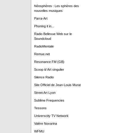
Néosphères : Les sphères des
nouvelles musiques
Parra-Art
Phoning it in...
Radio Bellevue Web sur le
Soundcloud
RadioMentale
Remue.net
Resonance FM (GB)
Scoop it/ Art singulier
Silence Radio
Site Officiel de Jean-Louis Murat
Street Art Lyon
Sublime Frequencies
Tessons
Universcity TV Network
Valère Novarina
WFMU