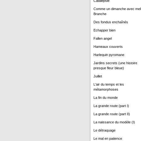
Catalepsie
Comme un dimanche avec mel
Branche
Des fondus enchaînés
Echapper bien
Fallen angel
Hameaux couverts
Harlequin pyromane
Jardins secrets (une histoire
presque fleur bleue)
Juillet
L'air du temps et les
métamorphoses
La fin du monde
La grande route (part I)
La grande route (part II)
La naissance du modèle (I)
Le détraquage
Le mal en patience