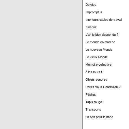
De visu
Impromptus
Interieurs-tables de travail
Kiosque
L'ai- je bien descendu ?
Le monde en marche
Le nouveau Monde
Le vieux Monde
Mémoire collective
ô les murs !
Objets sonores
Parlez vous Charmillon ?
Pépites
Tapis rouge !
Transports
un ban pour le banc