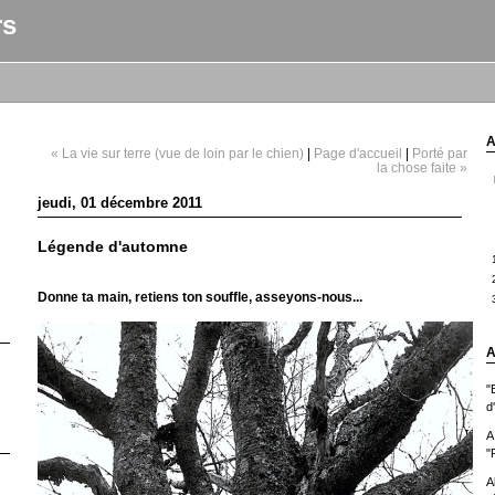
rs
A
« La vie sur terre (vue de loin par le chien)
|
Page d'accueil
|
Porté par
la chose faite »
jeudi, 01 décembre 2011
Légende d'automne
Donne ta main, retiens ton souffle, asseyons-nous...
A
"
d
A
"
A