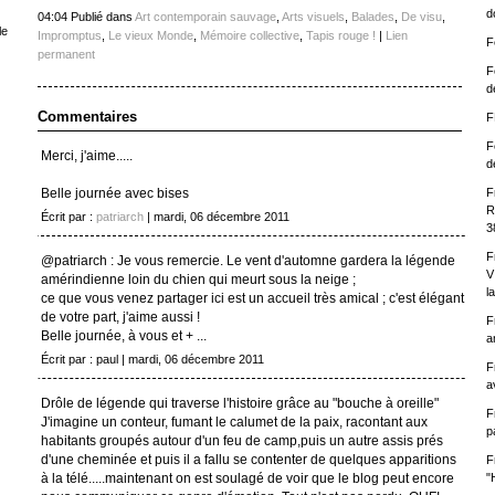
d
04:04 Publié dans
Art contemporain sauvage
,
Arts visuels
,
Balades
,
De visu
,
le
Impromptus
,
Le vieux Monde
,
Mémoire collective
,
Tapis rouge !
|
Lien
F
permanent
F
d
Commentaires
F
F
Merci, j'aime.....
d
Belle journée avec bises
F
R
Écrit par :
patriarch
| mardi, 06 décembre 2011
3
F
@patriarch : Je vous remercie. Le vent d'automne gardera la légende
V
amérindienne loin du chien qui meurt sous la neige ;
l
ce que vous venez partager ici est un accueil très amical ; c'est élégant
de votre part, j'aime aussi !
F
Belle journée, à vous et + ...
a
Écrit par : paul | mardi, 06 décembre 2011
F
a
Drôle de légende qui traverse l'histoire grâce au "bouche à oreille"
F
J'imagine un conteur, fumant le calumet de la paix, racontant aux
p
habitants groupés autour d'un feu de camp,puis un autre assis prés
d'une cheminée et puis il a fallu se contenter de quelques apparitions
F
à la télé.....maintenant on est soulagé de voir que le blog peut encore
"