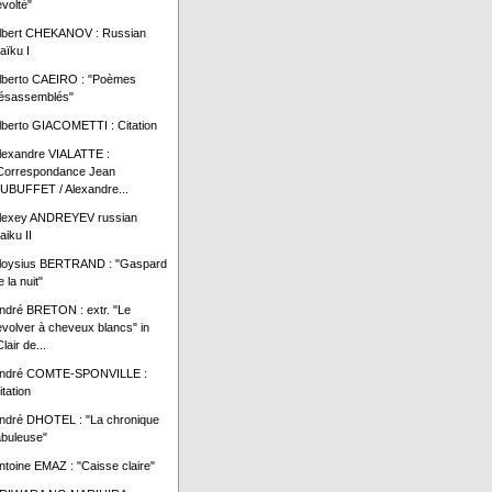
évolté"
lbert CHEKANOV : Russian
aïku I
lberto CAEIRO : "Poèmes
ésassemblés"
lberto GIACOMETTI : Citation
lexandre VIALATTE :
Correspondance Jean
UBUFFET / Alexandre...
lexey ANDREYEV russian
aiku II
loysius BERTRAND : "Gaspard
e la nuit"
ndré BRETON : extr. "Le
evolver à cheveux blancs" in
lair de...
ndré COMTE-SPONVILLE :
itation
ndré DHOTEL : "La chronique
abuleuse"
ntoine EMAZ : "Caisse claire"