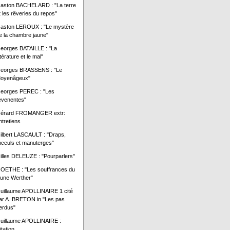
aston BACHELARD : "La terre
t les rêveries du repos"
aston LEROUX : "Le mystère
e la chambre jaune"
eorges BATAILLE : "La
ttérature et le mal"
eorges BRASSENS : "Le
oyenâgeux"
eorges PEREC : "Les
evenentes"
érard FROMANGER extr:
ntretiens
ilbert LASCAULT : "Draps,
inceuls et manuterges"
illes DELEUZE : "Pourparlers"
OETHE : "Les souffrances du
eune Werther"
uillaume APOLLINAIRE 1 cité
ar A. BRETON in "Les pas
erdus"
uillaume APOLLINAIRE :
itation