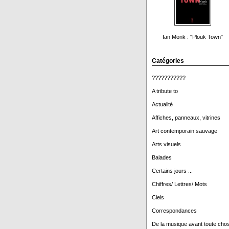
Ian Monk : "Plouk Town"
Catégories
???????????
A tribute to
Actualité
Affiches, panneaux, vitrines
Art contemporain sauvage
Arts visuels
Balades
Certains jours ...
Chiffres/ Lettres/ Mots
Ciels
Correspondances
De la musique avant toute cho