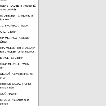
ustave FLAUBERT : citation (à
ropos de l'été)
uy DEBORD : "Critique de la
éparation"
. D. THOREAU : "Walden"
AFIZ : Citation
enri MICHAUX : "Lointain
ntérieur"
enry MILLER : par BRASSAI in
Henry MILLER rocher heureux"
ERACLITE : Citation
erman MELVILLE : "Moby
ick"
OKUSAÏ : "Le vieillard fou de
on art"
onoré DE BALZAC : "Le lys
ans la vallée"
OSAÏ : "Haiku"
bn HAZM : "Le collier de la
olombe"