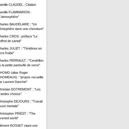
amille CLAUDEL : Citation
amille FLAMMARION :
L'atmosphère"
harles BAUDELAIRE : "Un
émisphère dans une chevelure"
harles CROS : préface "Le
offret de santal"
harles JULIET : "Ténèbres en
erre froide"
harles PERRAULT : "Cendrillon
u la petite pantoufle de verre"
HOMO (alias Roger
HOMEAUX) : "propos recueillis
ar Laurent Danchin"
hristian DOTREMONT : "Les
randes choses"
hristophe DEJOURS : "Travail
sure mentale"
hristopher PRIEST : "The
nverted world"
lément ROSSET citant une