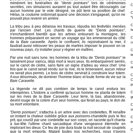
mimèrent les funérailles de
"dents pointues"
lors de cérémonies
C
secrètes, ces simulacres auraient pu tout autant être découragés car
aucun homme par le vote désigné, ne pût tenir sa position de chef.
C
Hélas, la coutume ordonnait quand une décision s'engageait, qu'on ne
"
pouvait plus revenir en arrière.
C
La tribu peu à peu délaissa les travaux, répudia les festivités menées
h
par l'ancien chef. Les chants de guerre de
"Dents pointues",
n'enchantèrent bientôt que les arbres entourant la montagne, les
C
hommes préparaient en secret un voyage qui les emmenerait du côté
de
la Baie caravelle.
Après le confluent, ils rejoindraient la mer, il
c
faudrait aussi retrouver les peaux de martres imposer le pouvoir en ce
nouveau pays, s'y installer pour y règner en maîtres.
C
t
Par une nuit sans lune, les hommes de la tribu de
"Dents pointues"
le
laissèrent pour vaincu, déjà mort à leurs yeux. Ils embarquèrent serrés,
C
sur le canot de cèdre, sans faire un signe d'adieu au vieux chef. Une
o
fois que le canot serait rendu sur la rive, ils le briseraient, aucun retour
ne serait plus permis. Le bois de cèdre servirait à construire leur totem.
C
A eux désormais, de dominer l'homme blanc et toute forme de vie sur la
C
Baie Caravelle
.
p
La légende ne dit pas combien de temps le canot endura les
C
intempéries. L'histoire a confirmé qu'aucun homme ne planta de totem
sur les rives de la
Baie Caravelle
. Leur terre, là bas, abandonnée,
g
devint rouge de la colère d'un seul homme, qui ferait au pays, le don de
sa mort volontaire.
C
u
"Dents pointues"
, s'attacha à un arbre avec des cordelettes, fît renaître
un instant la chaleur oubliée grâce aux
poissons-chandell
e puis le feu
C
prit, qui courût par une cordelette sur son corps, on raconte qu'il chanta
i
à tue-tête l'ultime chant sarcastique d'une vengeance éternelle en
implorant les dieux. Ce feu de joie dura toute la nuit secoué de couplets
C
que la mort emporta. Malgré toutes nos recherches, nous n'avons