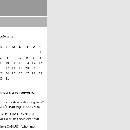
oût 2026
D
L
M
M
J
V
S
1
2
3
4
5
6
7
8
9
10
11
12
13
14
15
16
17
18
19
20
21
22
23
24
25
26
27
28
29
30
31
uteurs à retrouver ici
Ecrits mystiques des Béguines"
'après Hadewijch D'ANVERS
. P. DE MANDIARGUES :
Ruisseau des solitudes" extr.
lbert CAMUS : "L'homme