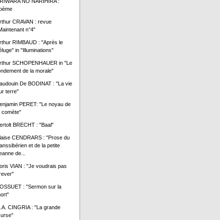
RIWARA NO NARIHIRA :
oème
rthur CRAVAN : revue
Maintenant n°4"
rthur RIMBAUD : "Après le
éluge" in "Illuminations"
rthur SCHOPENHAUER in "Le
ondement de la morale"
audouin De BODINAT : "La vie
ur terre"
enjamin PERET: "Le noyau de
a comète"
ertolt BRECHT : "Baal"
laise CENDRARS : "Prose du
ranssibérien et de la petite
eanne de...
oris VIAN : "Je voudrais pas
rever"
OSSUET : "Sermon sur la
ort"
.A. CINGRIA : "La grande
urse"