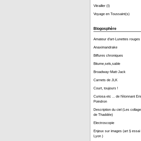
Vitrailler (I)
Voyage en Toussaint(s)
Blogosphère
Amateur d'art-Lunettes rouges
Anaximandrake
Biffures chroniques
Bitume,sels,sable
Broadway-Matt-Jack
Carnets de JLK
Court, toujours !
Curiosa etc ... de l'étonnant Eri
Poindron
Description du ciel (Les collag
de Thaddée)
Electroscopie
Enjeux sur images (art § essai
Lyon )