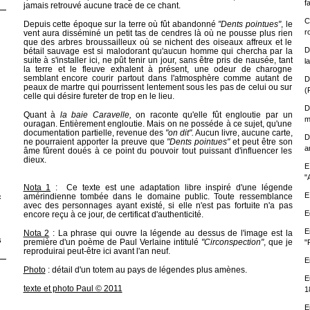
f
jamais retrouvé aucune trace de ce chant.
C
Depuis cette époque sur la terre où fût abandonné
"Dents pointues"
, le
r
vent aura disséminé un petit tas de cendres là où ne pousse plus rien
que des arbres broussailleux où se nichent des oiseaux affreux et le
D
bétail sauvage est si malodorant qu'aucun homme qui chercha par la
suite à s'installer ici, ne pût tenir un jour, sans être pris de nausée, tant
l
la terre et le fleuve exhalent à présent, une odeur de charogne
semblant encore courir partout dans l'atmosphère comme autant de
D
peaux de martre qui pourrissent lentement sous les pas de celui ou sur
(
celle qui désire fureter de trop en le lieu.
D
Quant à
la baie Caravelle,
on raconte qu'elle fût engloutie par un
m
ouragan. Entièrement engloutie. Mais on ne posséde à ce sujet, qu'une
documentation partielle, revenue des
"on dit".
Aucun livre, aucune carte,
D
ne pourraient apporter la preuve que
"Dents pointues"
et peut être son
a
âme fûrent doués à ce point du pouvoir tout puissant d'influencer les
dieux.
E
"
Nota 1
: Ce texte est une adaptation libre inspiré d'une légende
E
amérindienne tombée dans le domaine public. Toute ressemblance
c
avec des personnages ayant existé, si elle n'est pas fortuite n'a pas
E
encore reçu à ce jour, de certificat d'authenticité.
E
Nota 2
: La phrase qui ouvre la légende au dessus de l'image est la
s
première d'un poème de Paul Verlaine intitulé
"Circonspection"
, que je
"
reproduirai peut-être ici avant l'an neuf.
E
Photo
: détail d'un totem au pays de légendes plus amènes.
E
texte et photo Paul © 2011
1
E