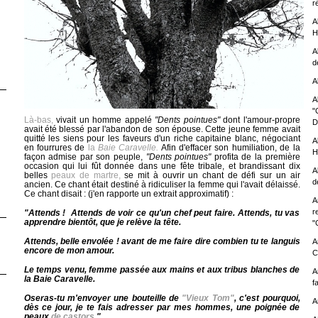
r
A
H
A
d
A
A
"
Là-bas,
vivait un homme appelé
"Dents pointues"
dont l'amour-propre
D
avait été blessé par l'abandon de son épouse. Cette jeune femme avait
quitté les siens pour les faveurs d'un riche capitaine blanc, négociant
A
en fourrures de
la
Baie Caravelle.
Afin d'effacer son humiliation, de la
H
façon admise par son peuple,
"Dents pointues"
profita de la première
occasion qui lui fût donnée dans une fête tribale, et brandissant dix
A
belles
peaux de martre,
se mit à ouvrir un chant de défi sur un air
d
ancien. Ce chant était destiné à ridiculiser la femme qui l'avait délaissé.
Ce chant disait : (j'en rapporte un extrait approximatif) :
A
r
"Attends ! Attends de voir ce qu'un chef peut faire. Attends, tu vas
apprendre bientôt, que je relève la tête.
"C
Attends, belle envolée ! avant de me faire dire combien tu te languis
A
encore de mon amour.
C
Le temps venu, femme passée aux mains et aux tribus blanches de
A
la Baie Caravelle.
f
Oseras-tu m'envoyer une bouteille de
"Vieux Tom"
, c'est pourquoi,
A
dès ce jour, je te fais adresser par mes hommes, une poignée de
peaux
de castors.
"