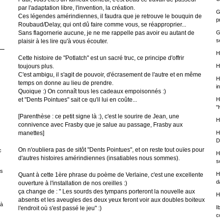
par l'adaptation libre, l'invention, la création.
G
Ces légendes amérindiennes, il faudra que je retrouve le bouquin de
p
Roubaud/Delay, qui ont dû faire comme vous, se réapproprier...
Sans flagornerie aucune, je ne me rappelle pas avoir eu autant de
G
s
plaisir à les lire qu'à vous écouter.
H
Cette histoire de "Potlatch" est un sacré truc, ce principe d'offrir
toujours plus.
H
C'est ambigu, il s'agit de pouvoir, d'écrasement de l'autre et en même
H
temps on donne au lieu de prendre.
i
Quoique :) On connaît tous les cadeaux empoisonnés :)
et "Dents Pointues" sait ce qu'il lui en coûte...
H
"
[Parenthèse : ce petit signe là :), c'est le sourire de Jean, une
H
connivence avec Frasby que je salue au passage, Frasby aux
manettes]
H
D
On n'oubliera pas de sitôt "Dents Pointues", et on reste tout ouïes pour
c
H
d'autres histoires amérindiennes (insatiables nous sommes).
s
es
H
Quant à cette 1ère phrase du poème de Verlaine, c'est une excellente
d
ouverture à l'installation de nos oreilles :)
ça change de : " Les sourds des tympans porteront la nouvelle aux
H
absents et les aveugles des deux yeux feront voir aux doubles boiteux
 à
I
l'endroit où s'est passé le jeu" :)
c