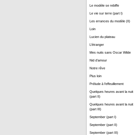
Le modèle se rebiffe
Le vie sur terre (part I)
Les errances du modèle (II)
Loin
Lucien du plateau
L’étranger
Mes nuits sans Oscar Wilde
Nid d’amour
Notre rêve
Plus loin
Prélude à l'effeuillement
Quelques heures avant la nuit
(part II)
Quelques heures avant la nuit
(part III)
September (part I)
September (part II)
September (part III)