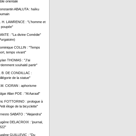
able orientale
onstantin ABALUTA : haïku
oumain
. H. LAWRENCE : "L'homme et
a poupée"
ANTE : "La divine Comédie"
Purgatoire)
ominique COLLIN : "Temps
ort, temps vivant"
ylan THOMAS : "J'ai
rdemment souhaité partir"
. B. DE CONDILLAC :
Allégorie de la statue"
.M. CIORAN : aphorisme
dgar Allan POE : "Al Aaraaf"
ric FOTTORINO : prologue à
Petit éloge de la bicyclette"
rnesto SABATO : "Alejandra"
ugène DELACROIX : 'journal,
822"
ugène GUILLEVIC : "Du