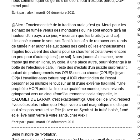
nous communiquer ce genre d'émotion. Tout n'est pas perdu, OUF!
G
merci paul
e
Écrit par : alex | mardi, 06 décembre 2011
G
d
@Alex : Exactement tiré de la tradition orale, c'est ça. Merci pour les
G
signaux de fumée venus des montagnes qui ne sont encore qu'à mi
li
hauteur d'un pays à ce jour, + incertain que les bruits [tv and co].
L'insensé comme le vent, soufflent à l'uni afin de retrouver ces ronds
G
de fumée hier autorisés aux tables des cafés où les enthousiasmes
M
fragiles trouvaient des chants pour se chauffer et c'était vivre encore
G
un peu pour d'autres joies [que soi]. Nous jouons à distance, avec
r
frasby qui met en ligne, s'y colle, à une place autre, pour l'échange à la
botte de l'électrique café, il reste des d'éclats d'un puzzle surprenant,
G
autant de prolongements vos OPUS sont au choeur [OPUS]= [etym :
e
OP]= ! travailler-sans torture hop /HOPI chant indien de l'essai
G
personnel ou multiple le tout sur un fil d'une extrême fragililité. "Une
l
prophétie HOPI prédit la fin de ce quatrième monde, les survivants
grimperont vers un cinquième"/ autrement dit cela s'appelle, le
G
CALUMET DE LA PAIX, c'est exactement ça. Quel oeil de lynx, respect
G
! vous êtes plus indien que l'Hopi, votre chant magnétique me dit que
j
tout n'est pas perdu et se fête j'ouvre un Syrah st Jo fruité boisé, fumé
et je lève mon verre à votre santé, cher Alex !
G
p
Écrit par : paul | mardi, 06 décembre 2011
p
Belle histoire de "Potlatch".
G
Paul, vous êtes un fameux conteur, c'est beau ce travail de passeur
C