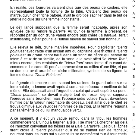
A
p
En réalité, ces fourrures valaient plus que des peaux de castors, elle
représentaient toute la fortune de la tribu. C'étaient des peaux de
A
martre, qu'un chef riche bafoué, avait le droit de sacrifier dans le but de
"
jeter le ridicule sur une femme inconstante.
A
Le défi lancé supposait que la femme serait incapable, après son
d
envolée
, de lui rendre
la pareille.
Au tour de la femme, à présent, de
répondre par un don d'une valeur encore plus chère (l
a pareille
, serait
A
insuffisante), c'était pour elle l'ultime moyen de sauver son honneur.
f
Elle releva le défi, d'une manière imprévue. Pour discréditer
"Dents
pointues"
avec l'aide d'un artisan ami du capitaine, elle fît offrir à
"Dents
B
pointues"
un grand canot taillé dans un tronc de cèdre qui servait de
s
totem à ceux de sa famille, de la sorte, elle avait offert
"le Vieux Tom"
,
mieux encore, des centaines de "
Vieux Tom"
sous forme d'un canot de
B
commerce. Le canot fût porté au provocateur au milieu d'une fête, et par
l
ce don, qui avait arraché un cèdre millénaire, symbole de sa lignée, la
femme écrasa
"Dents Pointues"
.
B
La légende dit encore qu'en sapant les racines du grand arbre sur sa
B
terre natale, la femme avait repris à son ancien époux le meilleur de lui
t
même. Elle dépassait ainsi l'orgueil de celui qui avait espéré sa perte.
J
"Dents pointues"
, se devait malgré tout de rester digne, supporta
l'épreuve sans broncher, mais l'épouse jadis volage l'avait davantage
B
humilié par la valeur inestimable du cadeau, c'est ainsi que le chef se
trouva diminué aux yeux des hommes de sa tribu. Et la femme regagna
c
par sa témérité ce qui lui manquait de vertu.
B
A ce moment, il y eût un vague remou dans la tribu, les hommes
m
commencèrent à fuir ou à tourner la tête. Il se mirent à chercher au delà
de l'horizon convoitant les trésors de
la Baie Caravelle
. Les plus lâches
C
firent croire à
"Dents pointues"
qu'il ne se tramait rien de facheux,
O
se
pourtant dans les jours qui suivirent, ils se nommèrent tour à tour chefs,