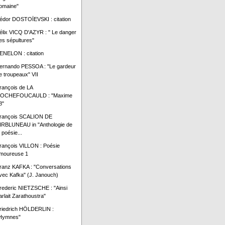
omaine"
édor DOSTOÏEVSKI : citation
élix VICQ D'AZYR : " Le danger
es sépultures"
ENELON : citation
ernando PESSOA : "Le gardeur
e troupeaux" VII
rançois de LA
OCHEFOUCAULD : "Maxime
8"
rançois SCALION DE
IRBLUNEAU in "Anthologie de
a poésie...
rançois VILLON : Poésie
moureuse 1
ranz KAFKA : "Conversations
vec Kafka" (J. Janouch)
rederic NIETZSCHE : "Ainsi
arlait Zarathoustra"
riedrich HÖLDERLIN :
Hymnes"