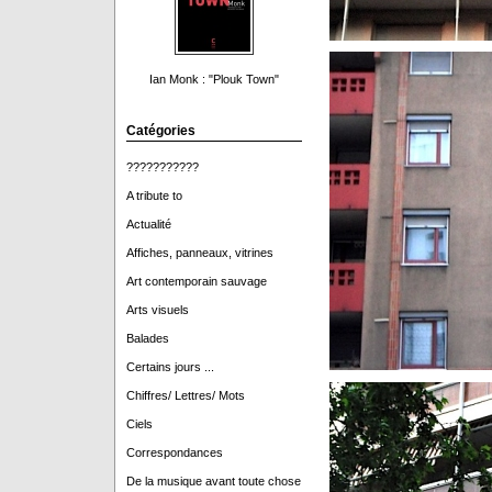
Ian Monk : "Plouk Town"
Catégories
???????????
A tribute to
Actualité
Affiches, panneaux, vitrines
Art contemporain sauvage
Arts visuels
Balades
Certains jours ...
Chiffres/ Lettres/ Mots
Ciels
Correspondances
De la musique avant toute chose