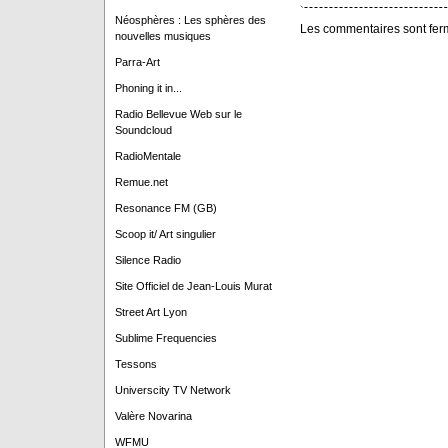
Néosphères : Les sphères des
Les commentaires sont fer
nouvelles musiques
Parra-Art
Phoning it in...
Radio Bellevue Web sur le
Soundcloud
RadioMentale
Remue.net
Resonance FM (GB)
Scoop it/ Art singulier
Silence Radio
Site Officiel de Jean-Louis Murat
Street Art Lyon
Sublime Frequencies
Tessons
Universcity TV Network
Valère Novarina
WFMU