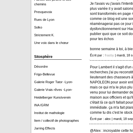
Je l'avais vu j'avais l'intent
chemins
plus variée il y avait salo
Presquevoix
sont transformés en page 4
comme ce blog est une sort
Rues de Lyon
réamènagerai pas ce jour il
Solko
dysfonctionnement sur Haute
publier quoi que ce soit do
Strictement K.
pour tes échos
Une voix dans le chœur
bonne semaine à toi, à bien
Écrit par :
frasby
| mardi, 18 
Sitosphère
Désordre
Pour Lambert il s'agit d'u
recherches j'ai pu reconstit
Frigo-Bellevue
lieutenant des chasseurs 
NAPOLEON pour avoir enle
Galerie Roger Tator -Lyon-
mais ce qui m'a le plus plu
Galerie Vrais rêves -Lyon-
venu pour lui demander de 
maison aux officiers et qu'
Heidelberger Kunstverein
c'était là ce qu'il fallait 
INA /GRM
immédiate. ça m'a fait plai
comme tu dis c'est le stock 
Institut de mathologie
Écrit par : alex | mardi, 18 s
Item / collectif de photographes
Jarring Effects
@Alex : incroyable cette hi