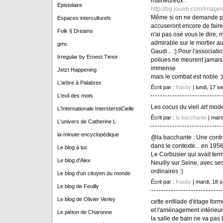
malheureux :
Epistolaire
http://bg.joueb.com/images
Même si on ne demande pas
Espaces interculturels
accuseront encore de faire de
Folk § Dreams
n'ai pas osé vous le dire, 
admirable sur le mortier a
gmc
Gaudi... :) Pour l'associati
Irregular by Ernest Timor
poilues ne meurent jamais, 
immense
Jetzt Happening
mais le combat est noble :)
L'arbre à Palabres
Écrit par :
frasby
| lundi, 17 
L'exil des mots
Les cocus du vieil art mode
L'Internationale IntersterstiCielle
Écrit par :
la bacchante
| mard
L'univers de Catherine L
la-minute-encyclopédique
@la bacchante : Une contrad
dans le contexte... en 1956
Le blog à luc
Le Corbusier qui avait ter
Le blog d'Alex
Neuilly sur Seine, avec se
ordinaires :)
Le blog d'un citoyen du monde
Écrit par :
frasby
| mardi, 18 
Le blog de Feuilly
Le blog de Olivier Verley
cette enfilade d'étage form
et l'aménagement intérieur 
Le piéton de Charonne
la salle de bain ne va pas