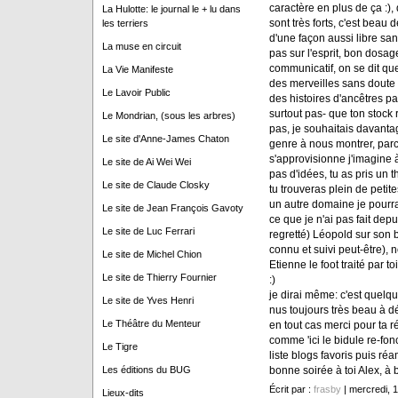
caractère en plus de ça :),
La Hulotte: le journal le + lu dans
sont très forts, c'est beau
les terriers
d'une façon aussi libre sa
La muse en circuit
pas sur l'esprit, bon dosage
communicatif, on se dit que
La Vie Manifeste
des merveilles sans doute
Le Lavoir Public
des histoires d'ancêtres pas
surtout pas- que ton stock r
Le Mondrian, (sous les arbres)
pas, je souhaitais davant
Le site d'Anne-James Chaton
genre à nous montrer, parc
s'approvisionne j'imagine 
Le site de Ai Wei Wei
pas d'idées, tu as pris un 
Le site de Claude Closky
tu trouveras plein de petite
un autre domaine je pourra
Le site de Jean François Gavoty
ce que je n'ai pas fait dep
Le site de Luc Ferrari
regretté) Léopold sur son 
connu et suivi peut-être), 
Le site de Michel Chion
Etienne le foot traité par 
Le site de Thierry Fournier
:)
je dirai même: c'est quelqu
Le site de Yves Henri
nus toujours très beau à déc
Le Théâtre du Menteur
en tout cas merci pour ta 
comme 'ici le bidule re-fonc
Le Tigre
liste blogs favoris puis ré
bonne soirée à toi Alex, à b
Les éditions du BUG
Écrit par :
frasby
| mercredi, 
Lieux-dits