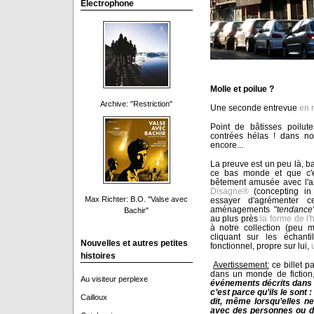
Electrophone
Molle et poilue ?
Archive: "Restriction"
Une seconde entrevue
en r
Point de bâtisses poilut
contrées hélas ! dans n
encore...
La preuve est un peu là, b
ce bas monde et que c'es
bêtement amusée avec l'ai
Disagne®
(concepting i
Max Richter: B.O. "Valse avec
essayer d'agrémenter c
aménagements "
tendance
Bachir"
au plus près
la forme de l'
à notre collection (peu m
cliquant sur les échant
Nouvelles et autres petites
fonctionnel, propre sur lui,
histoires
Avertissement:
ce billet pa
dans un monde de fiction
Au visiteur perplexe
événements décrits dans 
c’est parce qu’ils le sont 
Cailloux
dit, même lorsqu’elles n
avec des personnes ou d