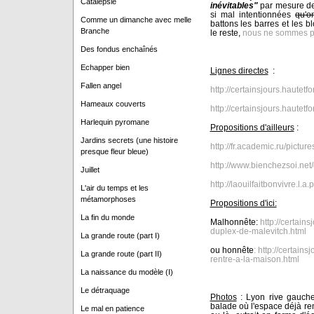
Catalepsie
inévitables"
par mesure de 
si mal intentionnées
qu'o
Comme un dimanche avec melle
battons les barres et les 
Branche
le reste,
nous ne sommes pas
Des fondus enchaînés
Echapper bien
Lignes directes
:
Fallen angel
http://certainsjours.hautetfo
Hameaux couverts
http://certainsjours.hautetf
Harlequin pyromane
Propositions d'ailleurs
:
Jardins secrets (une histoire
http://fr.academic.ru/pictur
presque fleur bleue)
http://www.bienchezsoi.net
Juillet
http://laouilfaitbonvivre.l.a
L'air du temps et les
métamorphoses
Propositions d'ici:
La fin du monde
Malhonnête:
http://certains
duplex-de-malevitch.html
La grande route (part I)
ou honnête
: http://certain
La grande route (part II)
rentre-a-la-maison.html
La naissance du modèle (I)
Le détraquage
Photos
: Lyon rive gauche
balade où l'espace déjà rem
Le mal en patience