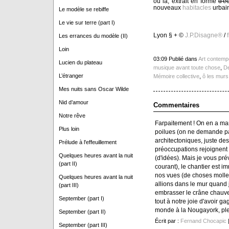
ou là, extrait en forme
d'é
nouveaux
habitacles
urbain
Le modèle se rebiffe
Le vie sur terre (part I)
Lyon § + ©
J.P.Disagne®
/
Les errances du modèle (II)
Loin
03:09 Publié dans
Art contemp
Lucien du plateau
musique avant toute chose
,
De
L’étranger
Mémoire collective
,
ô les murs 
Mes nuits sans Oscar Wilde
Nid d’amour
Commentaires
Notre rêve
Farpaitement ! On en a mar
Plus loin
poilues (on ne demande pa
architectoniques, juste des
Prélude à l'effeuillement
préoccupations rejoignent
Quelques heures avant la nuit
(d'idées). Mais je vous pr
(part II)
courant), le chantier est 
nos vues (de choses molles
Quelques heures avant la nuit
allions dans le mur quand j
(part III)
embrasser le crâne chauve 
September (part I)
tout à notre joie d'avoir ga
monde à la Nougayork, plei
September (part II)
Écrit par :
Fernand Chocapic
|
September (part III)