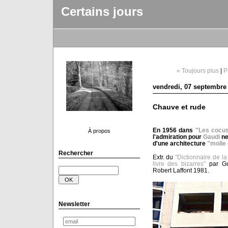
Certains jours
« Toujours plus
|
P
vendredi, 07 septembre
Chauve et rude
En 1956 dans
"Les cocus
À propos
l'admiration pour
Gaudi
ne
d'une architecture
"molle e
Rechercher
Extr. du
"Dictionnaire de la
livre des bizarres"
par Gu
Robert Laffont 1981.
Newsletter