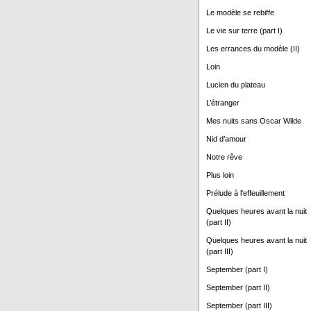
Le modèle se rebiffe
Le vie sur terre (part I)
Les errances du modèle (II)
Loin
Lucien du plateau
L’étranger
Mes nuits sans Oscar Wilde
Nid d’amour
Notre rêve
Plus loin
Prélude à l'effeuillement
Quelques heures avant la nuit
(part II)
Quelques heures avant la nuit
(part III)
September (part I)
September (part II)
September (part III)