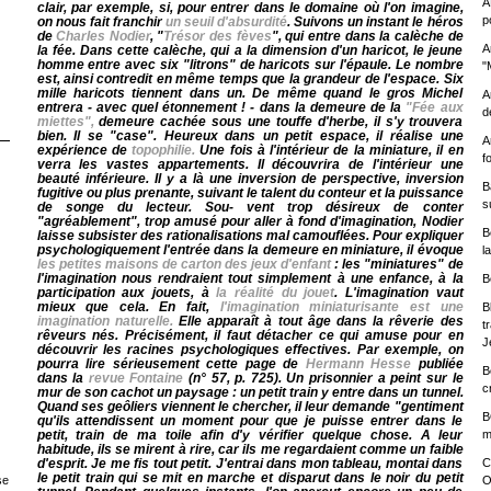
A
clair, par exemple, si, pour entrer dans le domaine où l'on imagine,
p
on nous fait franchir
un seuil d'absurdité
. Suivons un instant le héros
de
Charles Nodier
, "
Trésor des fèves
", qui entre dans la calèche de
A
la fée. Dans cette calèche, qui a la dimension d'un haricot, le jeune
homme entre avec six "litrons" de haricots sur l'épaule. Le nombre
"
est, ainsi contredit en même temps que la grandeur de l'espace. Six
mille haricots tiennent dans un. De même quand le gros Michel
A
entrera - avec quel étonnement ! - dans la demeure de la
"Fée aux
d
miettes",
demeure cachée sous une touffe d'herbe, il s'y trouvera
bien. Il se "case". Heureux dans un petit espace, il réalise une
A
expérience de
topophilie.
Une fois à l'intérieur de la miniature, il en
f
verra les vastes appartements. Il découvrira de l'intérieur une
beauté inférieure. Il y a là une inversion de perspective, inversion
B
fugitive ou plus prenante, suivant le talent du conteur et la puissance
s
de songe du lecteur. Sou- vent trop désireux de conter
"agréablement", trop amusé pour aller à fond d'imagination, Nodier
B
laisse subsister des rationalisations mal camouflées. Pour expliquer
psychologiquement l'entrée dans la demeure en miniature, il évoque
l
les petites maisons de carton des jeux d'enfant
: les "miniatures" de
l'imagination nous rendraient tout simplement à une enfance, à la
B
participation aux jouets, à
la réalité du jouet
.
L'imagination vaut
mieux que cela. En fait,
l'imagination miniaturisante est une
B
imagination naturelle.
Elle apparaît à tout âge dans la rêverie des
t
rêveurs nés. Précisément, il faut détacher ce qui amuse pour en
J
découvrir les racines psychologiques effectives. Par exemple,
on
pourra lire sérieusement cette page de
Hermann Hesse
publiée
B
dans la
revue Fontaine
(n° 57, p. 725). Un prisonnier a peint sur le
c
mur de son cachot un paysage : un petit train y entre dans un tunnel.
Quand ses geôliers viennent le chercher, il leur demande "gentiment
B
qu'ils attendissent un moment pour que je puisse entrer dans le
petit, train de ma toile afin d'y vérifier quelque chose. A leur
m
habitude, ils se mirent à rire, car ils me regardaient comme un faible
d'esprit. Je me fis tout petit. J'entrai dans mon tableau, montai dans
C
le petit train qui se mit en marche et disparut dans le noir du petit
O
se