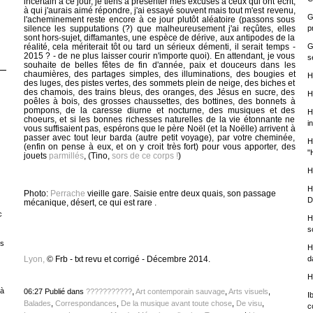
incertain à ce jour, je tiens à présenter mes excuses à ceux qui ont écrit,
à qui j'aurais aimé répondre, j'ai essayé souvent mais tout m'est revenu,
G
l'acheminement reste encore à ce jour plutôt aléatoire (passons sous
p
silence les supputations (?) que malheureusement j'ai reçûtes, elles
sont hors-sujet, diffamantes, une espèce de dérive, aux antipodes de la
G
réalité, cela mériterait tôt ou tard un sérieux démenti, il serait temps -
2015 ? - de ne plus laisser courir n'importe quoi). En attendant, je vous
s
souhaite de belles fêtes de fin d'année, paix et douceurs dans les
chaumières, des partages simples, des illuminations, des bougies et
H
des luges, des pistes vertes, des sommets plein de neige, des biches et
des chamois, des trains bleus, des oranges, des Jésus en sucre, des
H
poêles à bois, des grosses chaussettes, des bottines, des bonnets à
pompons, de la caresse diurne et nocturne, des musiques et des
H
choeurs, et si les bonnes richesses naturelles de la vie étonnante ne
i
vous suffisaient pas, espérons que le père Noël (et la Noëlle) arrivent à
passer avec tout leur barda (autre petit voyage), par votre cheminée,
H
(enfin on pense à eux, et on y croit très fort) pour vous apporter, des
"
jouets
parmillés
, (Tino,
sors de ce corps !
)
H
H
Photo:
Perrache
vieille gare. Saisie entre deux quais, son passage
D
mécanique, désert, ce qui est rare .
c
H
s
es
H
d
Lyon,
© Frb - txt revu et corrigé - Décembre 2014.
H
 à
06:27 Publié dans
???????????
,
Art contemporain sauvage
,
Arts visuels
,
I
Balades
,
Correspondances
,
De la musique avant toute chose
,
De visu
,
c