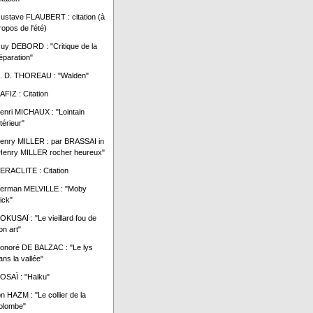
ustave FLAUBERT : citation (à
ropos de l'été)
uy DEBORD : "Critique de la
éparation"
. D. THOREAU : "Walden"
AFIZ : Citation
enri MICHAUX : "Lointain
ntérieur"
enry MILLER : par BRASSAI in
Henry MILLER rocher heureux"
ERACLITE : Citation
erman MELVILLE : "Moby
ick"
OKUSAÏ : "Le vieillard fou de
on art"
onoré DE BALZAC : "Le lys
ans la vallée"
OSAÏ : "Haiku"
bn HAZM : "Le collier de la
olombe"