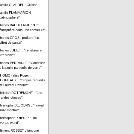
amille CLAUDEL : Citation
amille FLAMMARION :
L'atmosphère"
harles BAUDELAIRE : "Un
émisphère dans une chevelure"
harles CROS : préface "Le
offret de santal"
harles JULIET : "Ténèbres en
erre froide"
harles PERRAULT : "Cendrillon
u la petite pantoufle de verre"
HOMO (alias Roger
HOMEAUX) : "propos recueillis
ar Laurent Danchin"
hristian DOTREMONT : "Les
randes choses"
hristophe DEJOURS : "Travail
sure mentale"
hristopher PRIEST : "The
nverted world"
lément ROSSET citant une