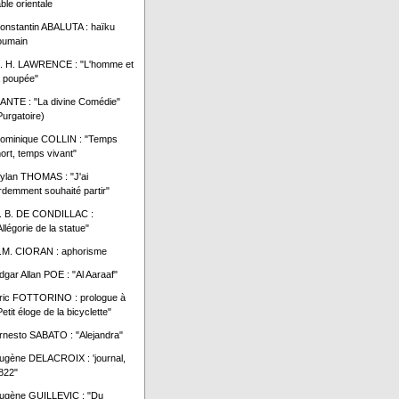
able orientale
onstantin ABALUTA : haïku
oumain
. H. LAWRENCE : "L'homme et
a poupée"
ANTE : "La divine Comédie"
Purgatoire)
ominique COLLIN : "Temps
ort, temps vivant"
ylan THOMAS : "J'ai
rdemment souhaité partir"
. B. DE CONDILLAC :
Allégorie de la statue"
.M. CIORAN : aphorisme
dgar Allan POE : "Al Aaraaf"
ric FOTTORINO : prologue à
Petit éloge de la bicyclette"
rnesto SABATO : "Alejandra"
ugène DELACROIX : 'journal,
822"
ugène GUILLEVIC : "Du