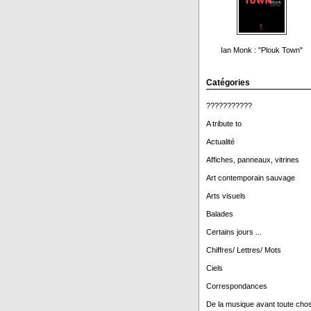
Ian Monk : "Plouk Town"
Catégories
???????????
A tribute to
Actualité
Affiches, panneaux, vitrines
Art contemporain sauvage
Arts visuels
Balades
Certains jours ...
Chiffres/ Lettres/ Mots
Ciels
Correspondances
De la musique avant toute cho