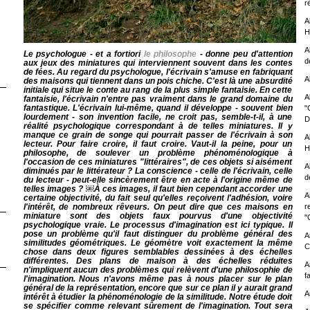
r
A
H
A
Le psychologue - et a fortiori
le philosophe
- donne peu d'attention
d
aux jeux des miniatures qui interviennent souvent dans les contes
de fées. Au regard du psychologue, l'écrivain s'amuse en fabriquant
A
des maisons qui tiennent dans un pois chiche.
C'est là une absurdité
initiale qui situe le conte au rang de la plus simple fantaisie. En cette
A
fantaisie, l'écrivain n'entre pas vraiment dans le grand domaine du
fantastique. L'écrivain lui-même, quand il développe - souvent bien
"
lourdement - son invention facile, ne croit pas, semble-t-il, à une
D
réalité psychologique correspondant à de telles miniatures. Il y
manque ce grain de songe qui pourrait passer de l'écrivain à son
A
lecteur. Pour faire croire, il faut croire. Vaut-il la peine, pour un
H
philosophe, de soulever un problème phénoménologique à
l'occasion de ces miniatures "littéraires", de ces objets si aisément
A
diminués par le littérateur ? La conscience - celle de l'écrivain, celle
d
du lecteur - peut-elle sincèrement être en acte à l'origine même de
telles images ?
￼À ces images, il faut bien cependant accorder une
A
certaine objectivité, du fait seul qu'elles reçoivent l'adhésion, voire
l'intérêt, de nombreux rêveurs. On peut dire que ces maisons en
r
miniature sont des objets faux pourvus d'une objectivité
"C
psychologique vraie. Le processus d'imagination est ici typique. Il
pose un problème qu'il faut distinguer du problème général des
A
similitudes géométriques. Le géomètre voit exactement la même
C
chose dans deux figures semblables dessinées à des échelles
différentes. Des plans de maison à des échelles réduites
A
n'impliquent aucun des problèmes qui relèvent d'une philosophie de
f
l'imagination. Nous n'avons même pas à nous placer sur le plan
général de la représentation, encore que sur ce plan il y aurait grand
A
intérêt à étudier la phénoménologie de la similitude. Notre étude doit
se spécifier comme relevant sûrement de l'imagination.
Tout sera