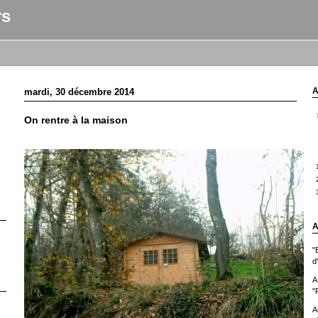
rs
A
mardi, 30 décembre 2014
On rentre à la maison
A
"
d
A
"
A