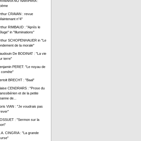
RIWARA NO NARIHIRA :
oème
rthur CRAVAN : revue
Maintenant n°4"
rthur RIMBAUD : "Après le
éluge" in "Illuminations"
rthur SCHOPENHAUER in "Le
ondement de la morale"
audouin De BODINAT : "La vie
ur terre"
enjamin PERET: "Le noyau de
a comète"
ertolt BRECHT : "Baal"
laise CENDRARS : "Prose du
ranssibérien et de la petite
eanne de...
oris VIAN : "Je voudrais pas
rever"
OSSUET : "Sermon sur la
ort"
.A. CINGRIA : "La grande
urse"