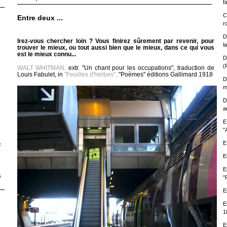
f
C
Entre deux ...
r
D
Irez-vous chercher loin ? Vous finirez sûrement par revenir, pour
l
trouver le mieux, ou tout aussi bien que le mieux, dans ce qui vous
est le mieux connu...
D
(
WALT WHITMAN,
extr. "Un chant pour les occupations", traduction de
Louis Fabulet, in
"Feuilles d'herbes",
"Poèmes" éditions Gallimard 1918
D
m
D
a
E
"
E
c
E
E
s
"
E
E
1
E