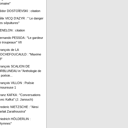
omaine"
édor DOSTOÏEVSKI : citation
élix VICQ D'AZYR : " Le danger
es sépultures"
ENELON : citation
ernando PESSOA : "Le gardeur
e troupeaux" VII
rançois de LA
OCHEFOUCAULD : "Maxime
8"
rançois SCALION DE
IRBLUNEAU in "Anthologie de
a poésie...
rançois VILLON : Poésie
moureuse 1
ranz KAFKA : "Conversations
vec Kafka" (J. Janouch)
rederic NIETZSCHE : "Ainsi
arlait Zarathoustra"
riedrich HÖLDERLIN :
Hymnes"