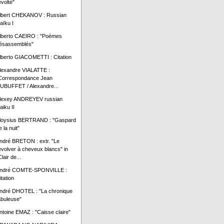
évolté"
lbert CHEKANOV : Russian
aïku I
lberto CAEIRO : "Poèmes
ésassemblés"
lberto GIACOMETTI : Citation
lexandre VIALATTE :
Correspondance Jean
UBUFFET / Alexandre...
lexey ANDREYEV russian
aiku II
loysius BERTRAND : "Gaspard
e la nuit"
ndré BRETON : extr. "Le
evolver à cheveux blancs" in
lair de...
ndré COMTE-SPONVILLE :
itation
ndré DHOTEL : "La chronique
abuleuse"
ntoine EMAZ : "Caisse claire"