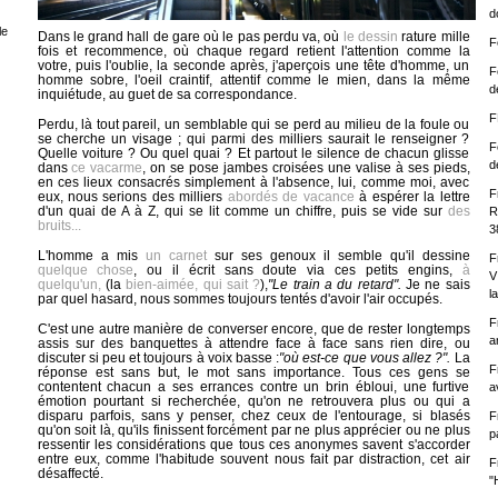
d
le
Dans le grand hall de gare où le pas perdu va, où
le dessin
rature mille
F
fois et recommence, où chaque regard retient l'attention comme la
votre, puis l'oublie, la seconde après, j'aperçois une tête d'homme, un
F
homme sobre, l'oeil craintif, attentif comme le mien, dans la même
d
inquiétude, au guet de sa correspondance.
F
Perdu, là tout pareil, un semblable qui se perd au milieu de la foule ou
se cherche un visage ; qui parmi des milliers saurait le renseigner ?
F
Quelle voiture ? Ou quel quai ? Et partout le silence de chacun glisse
d
dans
ce vacarme
, on se pose jambes croisées une valise à ses pieds,
en ces lieux consacrés simplement à l'absence, lui, comme moi, avec
F
eux, nous serions des milliers
abordés de vacance
à espérer la lettre
d'un quai de A à Z, qui se lit comme un chiffre, puis se vide sur
des
R
bruits...
3
L'homme a mis
un carnet
sur ses genoux il semble qu'il dessine
F
quelque chose
, ou il écrit sans doute via ces petits engins,
à
V
quelqu'un,
(la
bien-aimée, qui sait ?
),
"Le train a du retard".
Je ne sais
l
par quel hasard, nous sommes toujours tentés d'avoir l'air occupés.
F
C'est une autre manière de converser encore, que de rester longtemps
a
assis sur des banquettes à attendre face à face sans rien dire, ou
discuter si peu et toujours à voix basse :
"où est-ce que vous allez ?".
La
F
réponse est sans but, le mot sans importance. Tous ces gens se
contentent chacun a ses errances contre un brin ébloui, une furtive
a
émotion pourtant si recherchée, qu'on ne retrouvera plus ou qui a
disparu parfois, sans y penser, chez ceux de l'entourage, si blasés
F
qu'on soit là, qu'ils finissent forcément par ne plus apprécier ou ne plus
p
ressentir les considérations que tous ces anonymes savent s'accorder
entre eux, comme l'habitude souvent nous fait par distraction, cet air
F
désaffecté.
"