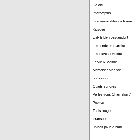
De visu
Impromptus
Interieurs-tables de travail
Kiosque
L'ai- je bien descendu ?
Le monde en marche
Le nouveau Monde
Le vieux Monde
Mémoire collective
ô les murs !
Objets sonores
Parlez vous Charmillon ?
Pépites
Tapis rouge !
Transports
un ban pour le banc