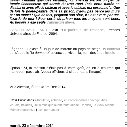
tunnel. Pendant quelques instants, l'on aperçut encore un peu de
fumée floconneuse qui sortait du trou rond. Puis cette fumée se
C
dissipa et avec elle le tableau et avec le tableau ma personne"... Que
de fois le poète-peintre, dans sa prison, n'a-t-il pas percé les murs
C
par un tunnel ! Que de fois, peignant son rêve, il s'est évadé par une
"
lézarde du mur ! Pour sortir de prison tous les moyens sont bons.
Au besoin, à elle seule,
l'absurdité libère.
C
h
GASTON BACHELARD
: extr. "
La poétique de l’espace"
, Presses
Universitaires de France, 2004.
C
c
C
Légende : Il existe à un jour de marche du pays de neige un
hameau
t
qui s'appelle
"la demeure"
et ceux qui vivent là, sont des êtres
irréels.
C
o
Option : Si, la maison n'était pas à votre goût, on en a d'autres qui
manquent pas d'air, (voeux officieux, à cliquer dans l'image).
C
C
p
Villa Alcestia,
là bas
© Frb Dec.2014
C
g
C
03:34 Publié dans
A tribute to
,
Actualité
,
Art contemporain sauvage
,
Arts
u
visuels
,
Balades
,
De la musique avant toute chose
,
De visu
,
Le vieux Monde
,
Mémoire collective
|
Lien permanent
C
i
C
mardi, 23 décembre 2014