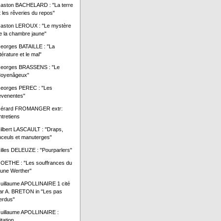
aston BACHELARD : "La terre
t les rêveries du repos"
aston LEROUX : "Le mystère
e la chambre jaune"
eorges BATAILLE : "La
ttérature et le mal"
eorges BRASSENS : "Le
oyenâgeux"
eorges PEREC : "Les
evenentes"
érard FROMANGER extr:
ntretiens
ilbert LASCAULT : "Draps,
inceuls et manuterges"
illes DELEUZE : "Pourparlers"
OETHE : "Les souffrances du
eune Werther"
uillaume APOLLINAIRE 1 cité
ar A. BRETON in "Les pas
erdus"
uillaume APOLLINAIRE :
itation