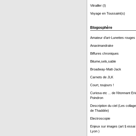
Vitrailler (I)
Voyage en Toussaint(s)
Blogosphère
Amateur d'art-Lunettes rouges
Anaximandrake
Biffures chroniques
Bitume,sels,sable
Broadway-Matt-Jack
Carnets de JLK
Court, toujours !
Curiosa etc ... de l'étonnant Eri
Poindron
Description du ciel (Les collag
de Thaddée)
Electroscopie
Enjeux sur images (art § essai
Lyon )