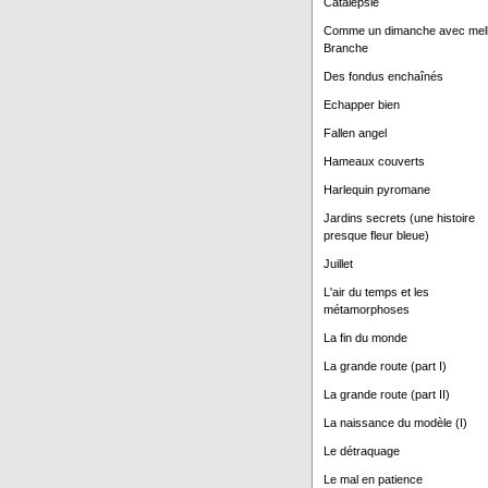
Catalepsie
Comme un dimanche avec mel
Branche
Des fondus enchaînés
Echapper bien
Fallen angel
Hameaux couverts
Harlequin pyromane
Jardins secrets (une histoire
presque fleur bleue)
Juillet
L'air du temps et les
métamorphoses
La fin du monde
La grande route (part I)
La grande route (part II)
La naissance du modèle (I)
Le détraquage
Le mal en patience