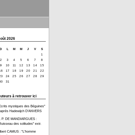
oût 2026
D
L
M
M
J
V
S
1
2
3
4
5
6
7
8
9
10
11
12
13
14
15
16
17
18
19
20
21
22
23
24
25
26
27
28
29
30
31
uteurs à retrouver ici
Ecrits mystiques des Béguines"
'après Hadewijch D'ANVERS
. P. DE MANDIARGUES :
Ruisseau des solitudes" extr.
lbert CAMUS : "L'homme