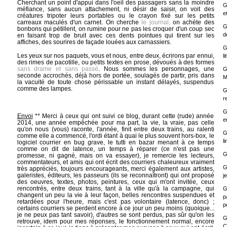
Cherchant un point d'appui dans l'oeil des passagers sans la moindre
G
méfiance, sans aucun attachement, ni désir de saisir, on voit des
e
créatures tripoter leurs portables ou le crayon fixé sur les petits
carreaux maculés d'un carnet. On cherche
le journal,
on achète des
G
bonbons qui pétillent, on rumine pour ne pas les croquer d'un coup sec
d
en faisant trop de bruit avec ces dents pointues qui tirent sur les
affiches, des sourires de façade louées aux carnassiers.
G
Les yeux sur nos paquets, vous et nous, entre deux, écrirons par ennui,
li
des rimes de pacotille, ou petits textes en prose, dévoués à des formes
sans drame et sans passé
. Nous sommes les personnages, une
G
seconde accrochés, déjà hors de portée, soulagés de partir, pris dans
M
la vacuité de toute chose périssable un instant délayés, suspendus
comme des lampes.
G
r
G
Envoi
** Merci à ceux qui ont suivi ce blog, durant cette (rude) année
e
2014, une année empêchée pour ma part, la vie, la vraie, pas celle
qu'on nous (vous) raconte, l'année, finit entre deux trains, au ralenti
G
comme elle a commencé, l'ordi étant à quai le plus souvent hors-box, le
l
logiciel courrier en bug grave, le tutti en bazar menant à ce temps
comme on dit de latence, un temps à réparer (ce n'est pas une
G
promesse, ni gagné, mais on va essayer), je remercie les lecteurs,
commentateurs, et amis qui ont écrit des courriers chaleureux vraiment
G
très appréciés, toujours encourageants, merci également aux artistes,
galeristes, éditeurs, les passeurs (ils se reconnaîtront) qui ont proposé
j
des oeuvres, textes, photos, peintures, ceux qui m'ont invitée, ceux
rencontrés, entre deux trains, tant à la ville qu'à la campagne, qui
G
changent un peu la vie à leur façon, belles rencontres suspendues et
p
retardées pour l'heure, mais c'est pas volontaire (latence, donc) ;
p
certains courriers se perdent encore à ce jour un peu moins (quoique...
je ne peux pas tant savoir), d'autres se sont perdus, pas sûr qu'on les
G
retrouve, idem pour mes réponses, le fonctionnement normal, encore
C